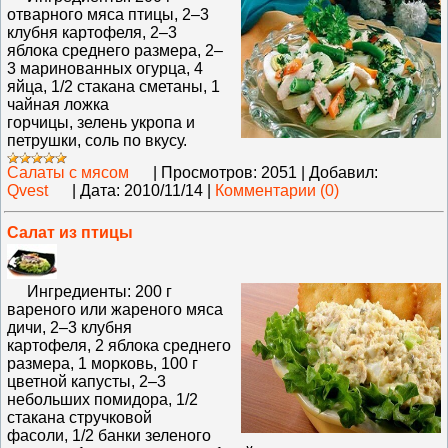
отварного мяса птицы, 2–3
клубня картофеля, 2–3
яблока среднего размера, 2–
3 маринованных огурца, 4
яйца, 1/2 стакана сметаны, 1
чайная ложка
горчицы, зелень укропа и
петрушки, соль по вкусу.
Салаты с мясом
|
Просмотров:
2051
|
Добавил:
Qvest
|
Дата:
2010/11/14
|
Комментарии (0)
Салат из птицы
Ингредиенты: 200 г
вареного или жареного мяса
дичи, 2–3 клубня
картофеля, 2 яблока среднего
размера, 1 морковь, 100 г
цветной капусты, 2–3
небольших помидора, 1/2
стакана стручковой
фасоли, 1/2 банки зеленого