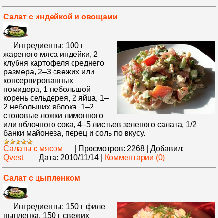
Салат с индейкой и овощами
Ингредиенты: 100 г
жареного мяса индейки, 2
клубня картофеля среднего
размера, 2–3 свежих или
консервированных
помидора, 1 небольшой
корень сельдерея, 2 яйца, 1–
2 небольших яблока, 1–2
столовые ложки лимонного
или яблочного сока, 4–5 листьев зеленого салата, 1/2
банки майонеза, перец и соль по вкусу.
Салаты с мясом
|
Просмотров:
2268
|
Добавил:
Qvest
|
Дата:
2010/11/14
|
Комментарии (0)
Салат с цыпленком
Ингредиенты: 150 г филе
цыпленка, 150 г свежих