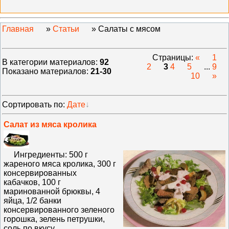
Главная
»
Статьи
» Салаты с мясом
Страницы
:
«
1
В категории материалов
:
92
2
3
4
5
...
9
Показано материалов
:
21-30
10
»
Сортировать по
:
Дате
Салат из мяса кролика
Ингредиенты: 500 г
жареного мяса кролика, 300 г
консервированных
кабачков, 100 г
маринованной брюквы, 4
яйца, 1/2 банки
консервированного зеленого
горошка, зелень петрушки,
соль по вкусу.