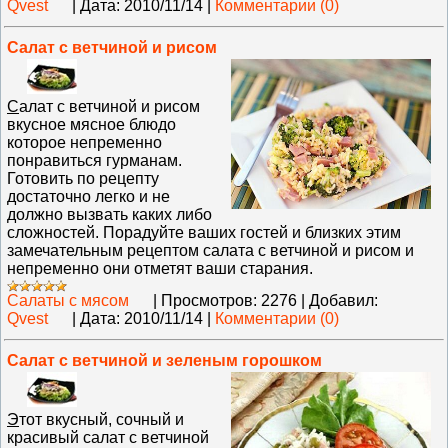
Qvest
|
Дата:
2010/11/14
|
Комментарии (0)
Салат с ветчиной и рисом
С
алат с ветчиной и рисом
вкусное мясное блюдо
которое непременно
понравиться гурманам.
Готовить по рецепту
достаточно легко и не
должно вызвать каких либо
сложностей. Порадуйте ваших гостей и близких этим
замечательным рецептом салата с ветчиной и рисом и
непременно они отметят ваши старания.
Салаты с мясом
|
Просмотров:
2276
|
Добавил:
Qvest
|
Дата:
2010/11/14
|
Комментарии (0)
Салат с ветчиной и зеленым горошком
Э
тот вкусный, сочный и
красивый салат с ветчиной