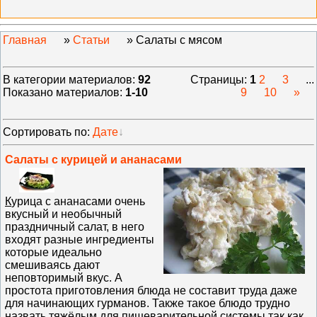
Главная
»
Статьи
» Салаты с мясом
В категории материалов
:
92
Страницы
:
1
2
3
...
Показано материалов
:
1-10
9
10
»
Сортировать по
:
Дате
Салаты с курицей и ананасами
К
урица с ананасами очень
вкусный и необычный
праздничный салат, в него
входят разные ингредиенты
которые идеально
смешиваясь дают
неповторимый вкус. А
простота приготовления блюда не составит труда даже
для начинающих гурманов. Также такое блюдо трудно
назвать тяжёлым для пищеварительной системы так как