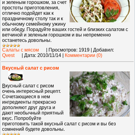
и зеленым горошком, за счет
простоты приготовления,
отлично подойдет как к
праздничному столу так и к
обычному семейному ужину
или обеду. Порадуйте ваших гостей и близких салатом с
ветчиной и зеленым горошком и вы непременно
останетесь довольны.
Салаты с мясом
|
Просмотров:
1919
|
Добавил:
Qvest
|
Дата:
2010/11/14
|
Комментарии (0)
Вкусный салат с рисом
В
кусный салат с рисом
очень интересный рецепт.
Сочетающиеся в нем
ингредиенты прекрасно
дополняют друг друга и
дают необычный приятный
вкус. Попробуйте
приготовить такой вкусный салат с рисом и вы без
сомнений будете довольны.