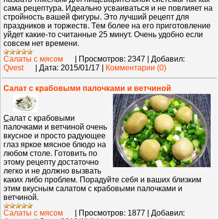
сама рецептура. Идеально усваиваться и не повлияет на
стройность вашей фигуры. Это лучший рецепт для
праздников и торжеств. Тем более на его приготовление
уйдет какие-то считанные 25 минут. Очень удобно если
совсем нет времени.
Салаты с мясом
|
Просмотров:
2347
|
Добавил:
Qvest
|
Дата:
2015/01/17
|
Комментарии (0)
Салат с крабовыми палочками и ветчиной
С
алат с крабовыми
палочками и ветчиной очень
вкусное и просто радующее
глаз яркое мясное блюдо на
любом столе. Готовить по
этому рецепту достаточно
легко и не должно вызвать
каких либо проблем. Порадуйте себя и ваших близким
этим вкусным салатом с крабовыми палочками и
ветчиной.
Салаты с мясом
|
Просмотров:
1877
|
Добавил: