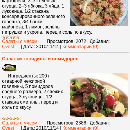
картофеля, 2–3 соленых
огурца, 2–3 яблока, 3 яйца, 1
луковица, 1/2 стакана
консервированного зеленого
горошка, 3/4 банки
майонеза, 1 лимон, зелень
петрушки и укропа, перец и соль по вкусу.
Салаты с мясом
|
Просмотров:
2072
|
Добавил:
Qvest
|
Дата:
2010/11/14
|
Комментарии (0)
Салат из говядины и помидоров
Ингредиенты: 200 г
отварной нежирной
говядины, 5 помидоров
среднего размера, 2 свежих
огурца, 3 луковицы, 1/2
стакана сметаны, перец и
соль по вкусу.
Салаты с мясом
|
Просмотров:
2386
|
Добавил:
Qvest
|
Дата:
2010/11/14
|
Комментарии (0)