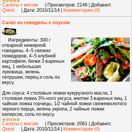
Салаты с мясом
|
Просмотров:
2146
|
Добавил:
Qvest
|
Дата:
2010/11/14
|
Комментарии (0)
Салат из говядины с соусом
Ингредиенты: 300 г
отварной нежирной
говядины, 4–5 свежих
помидоров, 4–5 клубней
картофеля, белки 3 вареных
яиц, 1 небольшая
луковица, зелень
петрушки, перец и соль по
вкусу.
Для соуса: 4 столовые ложки кукурузного масла, 1
столовая ложка 3%‑ного уксуса, желтки 3 вареных яиц, 1
чайная ложка горчицы, 1/2 чайной ложки свежемолотого
черного перца, зелень укропа, 2 чайные ложки
каперсов, соль по вкусу.
Салаты с мясом
|
Просмотров:
2061
|
Добавил:
Qvest
|
Дата:
2010/11/14
|
Комментарии (0)