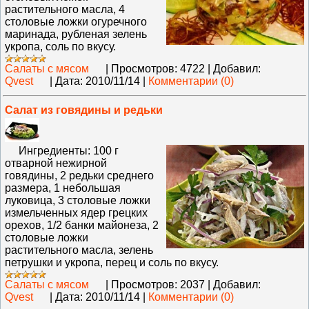
растительного масла, 4
столовые ложки огуречного
маринада, рубленая зелень
укропа, соль по вкусу.
Салаты с мясом
|
Просмотров:
4722
|
Добавил:
Qvest
|
Дата:
2010/11/14
|
Комментарии (0)
Салат из говядины и редьки
Ингредиенты: 100 г
отварной нежирной
говядины, 2 редьки среднего
размера, 1 небольшая
луковица, 3 столовые ложки
измельченных ядер грецких
орехов, 1/2 банки майонеза, 2
столовые ложки
растительного масла, зелень
петрушки и укропа, перец и соль по вкусу.
Салаты с мясом
|
Просмотров:
2037
|
Добавил:
Qvest
|
Дата:
2010/11/14
|
Комментарии (0)