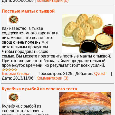
Дата:
2014/01/08
|
Комментарии (0)
Постные манты с тыквой
К
ак известно, в тыкве
содержится много каротина и
витаминов, что делает этот
овощ очень полезным и
питательным продуктом.
Чтобы порадовать свою
семью, Вы можете приготовить постные манты с тыквой.
Приготовление этого блюда займет продолжительный
промежуток времени, но результат стоит всех усилий.
Вторые блюда
|
Просмотров:
2129
|
Добавил:
Qvest
|
Дата:
2013/11/06
|
Комментарии (3)
Кулебяка с рыбой из слоеного теста
К
улебяка с рыбой из
слоеного теста очень