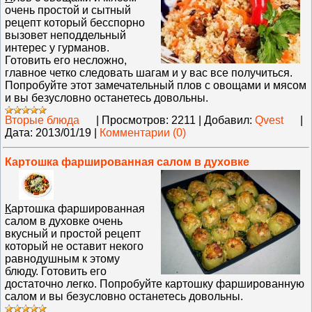
очень простой и сытный
рецепт который бесспорно
вызовет неподдельный
интерес у гурманов.
Готовить его несложно,
главное четко следовать шагам и у вас все получиться.
Попробуйте этот замечательный плов с овощами и мясом
и вы безусловно останетесь довольны.
Вторые блюда
|
Просмотров:
2211
|
Добавил:
Qvest
|
Дата:
2013/01/19
|
Комментарии (0)
Картошка фаршированная салом в духовке
К
артошка фаршированная
салом в духовке очень
вкусный и простой рецепт
который не оставит некого
равнодушным к этому
блюду. Готовить его
достаточно легко. Попробуйте картошку фаршированную
салом и вы безусловно останетесь довольны.