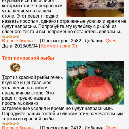
вкусный и сытный пирог
который станет прекрасным
украшением на вашем
столе. Этот рецепт трудно
назвать простым, однако потраченные усилия и время не
будут напрасны. Попробуйте эту кулебяку с рыбой из
слоеного теста и вы непременно останетесь довольны.
Вторые блюда
|
Просмотров:
2582
|
Добавил:
Qvest
|
Дата:
2013/08/04
|
Комментарии (0)
Торт из красной рыбы
Т
орт из красной рыбы очень
вкусное и центральное
украшение на любом
праздничном столе. Этот
рецепт трудно назвать
простым, однако
затраченные усилия и время не будут напрасными.
Порадуйте ваших гостей и близким этим замечательным
тортом из красной рыбы.
Вторые блюда
|
Просмотров:
2412
|
Добавил:
Qvest
|