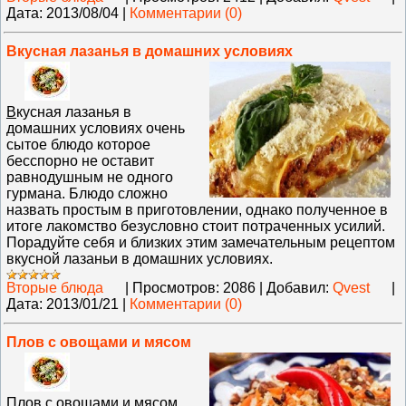
Дата:
2013/08/04
|
Комментарии (0)
Вкусная лазанья в домашних условиях
В
кусная лазанья в
домашних условиях очень
сытое блюдо которое
бесспорно не оставит
равнодушным не одного
гурмана. Блюдо сложно
назвать простым в приготовлении, однако полученное в
итоге лакомство безусловно стоит потраченных усилий.
Порадуйте себя и близких этим замечательным рецептом
вкусной лазаньи в домашних условиях.
Вторые блюда
|
Просмотров:
2086
|
Добавил:
Qvest
|
Дата:
2013/01/21
|
Комментарии (0)
Плов с овощами и мясом
П
лов с овощами и мясом