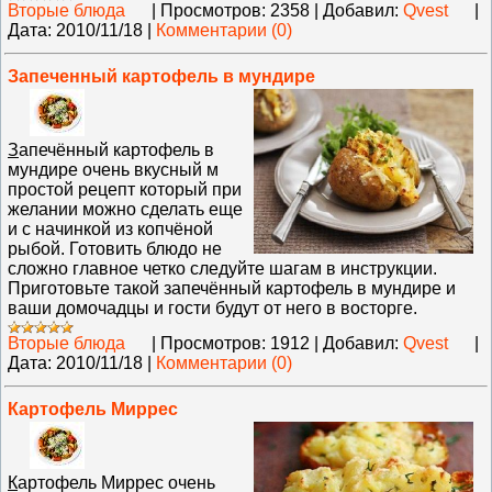
Вторые блюда
|
Просмотров:
2358
|
Добавил:
Qvest
|
Дата:
2010/11/18
|
Комментарии (0)
Запеченный картофель в мундире
З
апечённый картофель в
мундире очень вкусный м
простой рецепт который при
желании можно сделать еще
и с начинкой из копчёной
рыбой. Готовить блюдо не
сложно главное четко следуйте шагам в инструкции.
Приготовьте такой запечённый картофель в мундире и
ваши домочадцы и гости будут от него в восторге.
Вторые блюда
|
Просмотров:
1912
|
Добавил:
Qvest
|
Дата:
2010/11/18
|
Комментарии (0)
Картофель Миррес
К
артофель Миррес очень