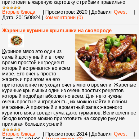
приготовить жареную картошку с грибами правильно.
Вторые блюда
|
Просмотров:
2620
|
Добавил:
Qvest
|
Дата:
2015/08/24
|
Комментарии (0)
Жареные куриные крылышки на сковороде
К
уриное мясо это один из
самый доступный и в тоже
время простой ингредиент
который встречается во всем
мире. Его очень просто
жарить и при этом на его
приготовление не уходит очень много времени. Жареные
куриные крылышки один из очень простых рецептов
который подойдет абсолютно всем. Для него нужны
очень простые ингредиенты, их можно найти в любом
магазине. А приятный и ароматный запах жареного
куриного мяса сведет сума даже гурманов. Великолепное
блюдо которое можно приготовить на скорую руку не
прилагая больших усилий.
Вторые блюда
|
Просмотров:
2814
|
Добавил:
Qvest
|