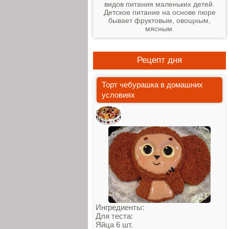
видов питания маленьких детей.
Детское питание на основе пюре
бывает фруктовым, овощным,
мясным.
Рецепт дня
Торт чебурашка в домашних
условиях
Ингредиенты:
Для теста:
Яйца 6 шт.