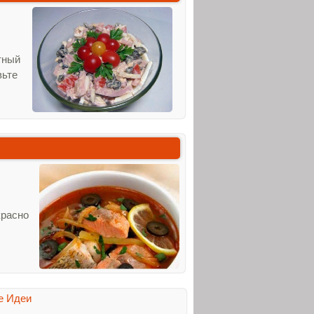
тный
вьте
красно
е Идеи