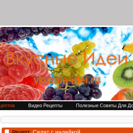
цептов
Видео Рецепты
Полезные Советы Для Д
Салат с индейкой
Рецепт