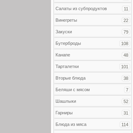
Салаты из субпродуктов
11
Винегреты
22
Закуски
79
Бутерброды
108
Канапе
48
Тарталетки
101
Вторые блюда
38
Беляши с мясом
7
Шашлыки
52
Гарниры
31
Блюда из мяса
114