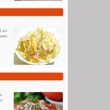
1 шт.
йонез
о
аз