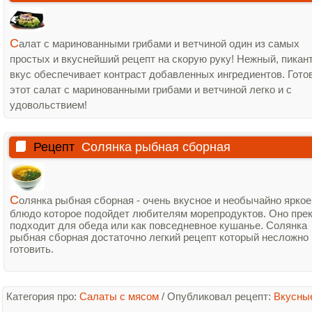
С
алат с маринованными грибами и ветчиной один из самых
простых и вкуснейший рецепт на скорую руку! Нежный, пикан
вкус обеспечивает контраст добавленных ингредиентов. Гото
этот салат с маринованными грибами и ветчиной легко и с
удовольствием!
Рецепт
Солянка рыбная сборная
С
олянка рыбная сборная - очень вкусное и необычайно яркое
блюдо которое подойдет любителям морепродуктов. Оно пре
подходит для обеда или как повседневное кушанье. Солянка
рыбная сборная достаточно легкий рецепт который несложно
готовить.
Категория про:
Салаты с мясом
/
Опубликовал рецепт:
Вкусны