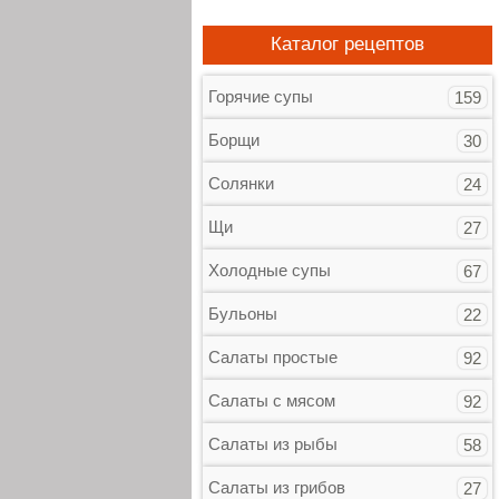
Каталог рецептов
Горячие супы
159
Борщи
30
Солянки
24
Щи
27
Холодные супы
67
Бульоны
22
Салаты простые
92
Салаты с мясом
92
Салаты из рыбы
58
Салаты из грибов
27