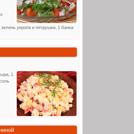
их
 зелень укропа и петрушки, 1 банка
сыра, 1
 соль
чиной