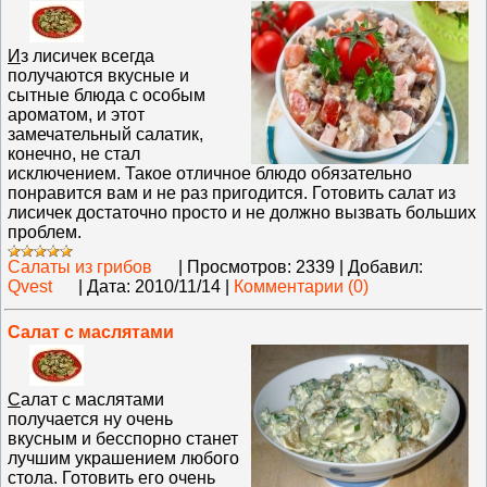
И
з лисичек всегда
получаются вкусные и
сытные блюда с особым
ароматом, и этот
замечательный салатик,
конечно, не стал
исключением. Такое отличное блюдо обязательно
понравится вам и не раз пригодится. Готовить салат из
лисичек достаточно просто и не должно вызвать больших
проблем.
Салаты из грибов
|
Просмотров:
2339
|
Добавил:
Qvest
|
Дата:
2010/11/14
|
Комментарии (0)
Салат с маслятами
С
алат с маслятами
получается ну очень
вкусным и бесспорно станет
лучшим украшением любого
стола. Готовить его очень