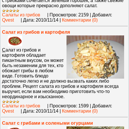
с грибками сочетается зеленый горошек, а также свежие
овощи которые прекрасно дополняют салат.
Салаты из грибов
|
Просмотров:
2159
|
Добавил:
Qvest
|
Дата:
2010/11/14
|
Комментарии (0)
Салат из грибов и картофеля
С
алат из грибов и
картофеля обладает
пикантным вкусом, он может
быть незаменим для тех, кто
обожает грибы в любом
виде. Готовить блюдо
достаточно легко и не должно вызвать каких либо
проблем. Рецепт салата из грибов и картофеля всегда
выручит, если вам необходимо приготовить что-то
неординарное и изысканное.
Салаты из грибов
|
Просмотров:
1599
|
Добавил:
Qvest
|
Дата:
2010/11/14
|
Комментарии (0)
Салат с грибами и солеными огурцами