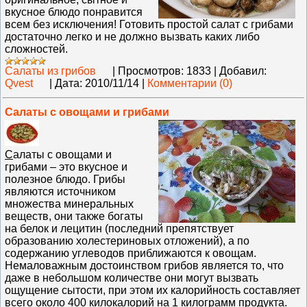
вкусное блюдо понравится
всем без исключения! Готовить простой салат с грибами
достаточно легко и не должно вызвать каких либо
сложностей.
Салаты из грибов
|
Просмотров:
1833
|
Добавил:
Qvest
|
Дата:
2010/11/14
|
Комментарии (0)
Салаты с овощами и грибами
С
алаты с овощами и
грибами – это вкусное и
полезное блюдо. Грибы
являются источником
множества минеральных
веществ, они также богаты
на белок и лецитин (последний препятствует
образованию холестериновых отложений), а по
содержанию углеводов приближаются к овощам.
Немаловажным достоинством грибов является то, что
даже в небольшом количестве они могут вызвать
ощущение сытости, при этом их калорийность составляет
всего около 400 килокалорий на 1 килограмм продукта.