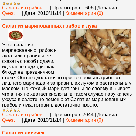
Салаты из грибов
|
Просмотров:
1606
|
Добавил:
Qvest
|
Дата:
2010/11/14
|
Комментарии (0)
Салат из маринованных грибов и лука
Э
тот салат из
маринованных грибов и
лука, или правильнее
сказать способ подачи,
идеально подходит как
блюдо на праздничном
столе. Обычно достаточно просто промыть грибы от
лишнего маринада и заправить их луком и растительным
маслом. Но каждый маринует грибы по своему и бывает
что в них не хватает кислоты, в таком случае пару капель
уксуса в салате не помешают Салат из маринованных
грибов и лука готовить достаточно просто.
Салаты из грибов
|
Просмотров:
2044
|
Добавил:
Qvest
|
Дата:
2010/11/14
|
Комментарии (0)
Салат из лисичек