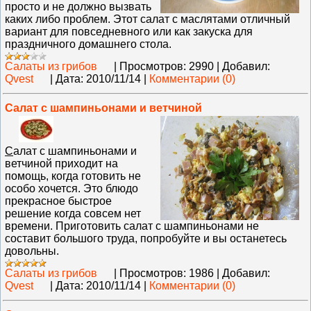
просто и не должно вызвать
каких либо проблем. Этот салат с маслятами отличный
вариант для повседневного или как закуска для
праздничного домашнего стола.
Салаты из грибов
|
Просмотров:
2990
|
Добавил:
Qvest
|
Дата:
2010/11/14
|
Комментарии (0)
Салат с шампиньонами и ветчиной
С
алат с шампиньонами и
ветчиной приходит на
помощь, когда готовить не
особо хочется. Это блюдо
прекрасное быстрое
решение когда совсем нет
времени. Приготовить салат с шампиньонами не
составит большого труда, попробуйте и вы останетесь
довольны.
Салаты из грибов
|
Просмотров:
1986
|
Добавил:
Qvest
|
Дата:
2010/11/14
|
Комментарии (0)