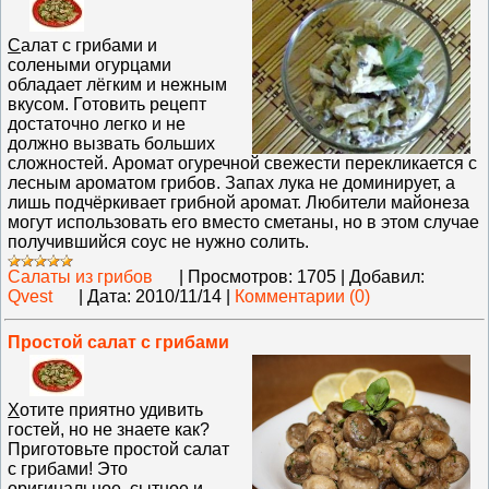
С
алат с грибами и
солеными огурцами
обладает лёгким и нежным
вкусом. Готовить рецепт
достаточно легко и не
должно вызвать больших
сложностей. Аромат огуречной свежести перекликается с
лесным ароматом грибов. Запах лука не доминирует, а
лишь подчёркивает грибной аромат. Любители майонеза
могут использовать его вместо сметаны, но в этом случае
получившийся соус не нужно солить.
Салаты из грибов
|
Просмотров:
1705
|
Добавил:
Qvest
|
Дата:
2010/11/14
|
Комментарии (0)
Простой салат с грибами
Х
отите приятно удивить
гостей, но не знаете как?
Приготовьте простой салат
с грибами! Это
оригинальное, сытное и