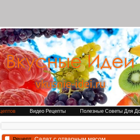
цептов
Видео Рецепты
Полезные Советы Для Д
Салат с отварным мясом
Рецепт