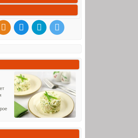
ет
м
орое