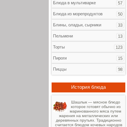
Блюда в мультиварке
57
Блюда из морепродуктов
50
Блины, оладьи, сырники
33
Пельмени
13
Торты
123
Пироги
15
Пиццы
98
История блюда
Шашлык — мясное блюдо
которое готовят обычно из
маринованного мяса путем
жарения на металлических или
деревянных прутьях. Традиционно
считается блюдом кочевых народов