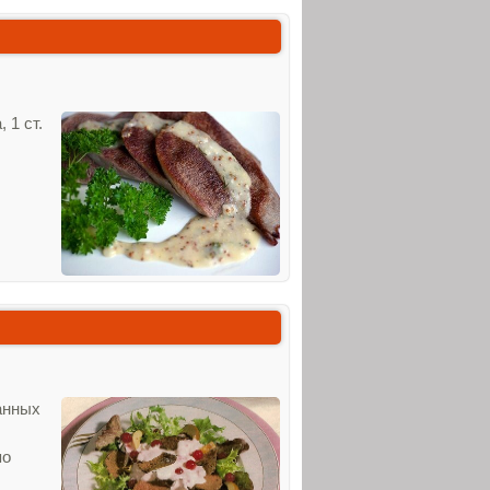
 1 ст.
ванных
по