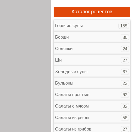
Каталог рецептов
Горячие супы
159
Борщи
30
Солянки
24
Щи
27
Холодные супы
67
Бульоны
22
Салаты простые
92
Салаты с мясом
92
Салаты из рыбы
58
Салаты из грибов
27