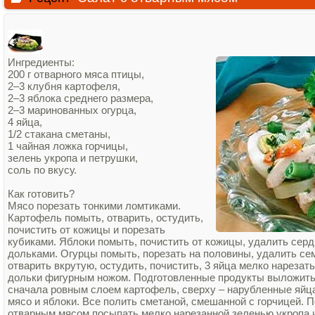
Ингредиенты:
200 г отварного мяса птицы,
2–3 клубня картофеля,
2–3 яблока среднего размера,
2–3 маринованных огурца,
4 яйца,
1/2 стакана сметаны,
1 чайная ложка горчицы,
зелень укропа и петрушки,
соль по вкусу.
Как готовить?
Мясо порезать тонкими ломтиками.
Картофель помыть, отварить, остудить,
почистить от кожицы и порезать
кубиками. Яблоки помыть, почистить от кожицы, удалить серд
дольками. Огурцы помыть, порезать на половины, удалить се
отварить вкрутую, остудить, почистить, 3 яйца мелко нарезат
дольки фигурным ножом. Подготовленные продукты выложить
сначала ровным слоем картофель, сверху – нарубленные яйца
мясо и яблоки. Все полить сметаной, смешанной с горчицей. П
отварным мясом посыпать мелко нарезанной зеленью укропа 