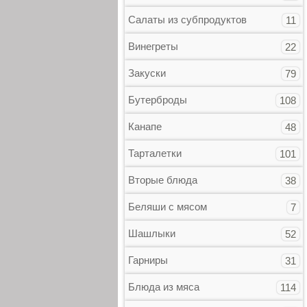
Салаты из субпродуктов
11
Винегреты
22
Закуски
79
Бутерброды
108
Канапе
48
Тарталетки
101
Вторые блюда
38
Беляши с мясом
7
Шашлыки
52
Гарниры
31
Блюда из мяса
114