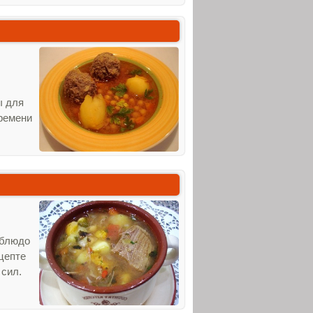
ы для
времени
 блюдо
цепте
 сил.