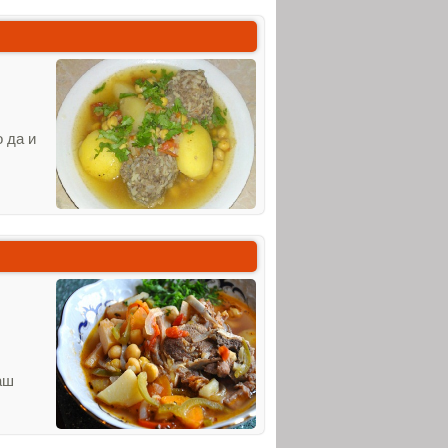
 да и
аш