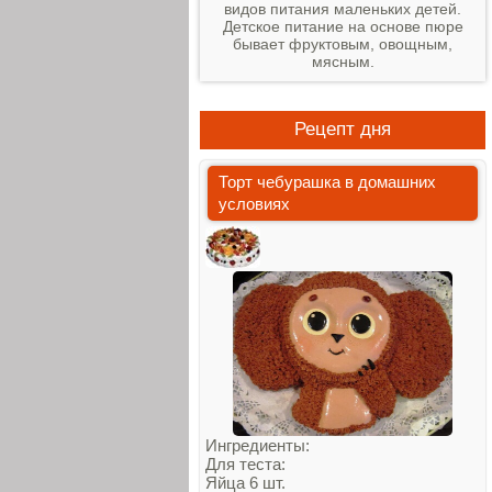
видов питания маленьких детей.
Детское питание на основе пюре
бывает фруктовым, овощным,
мясным.
Рецепт дня
Торт чебурашка в домашних
условиях
Ингредиенты:
Для теста:
Яйца 6 шт.