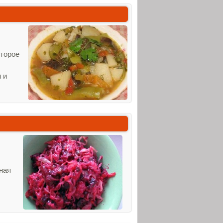
оторое
 и
ная