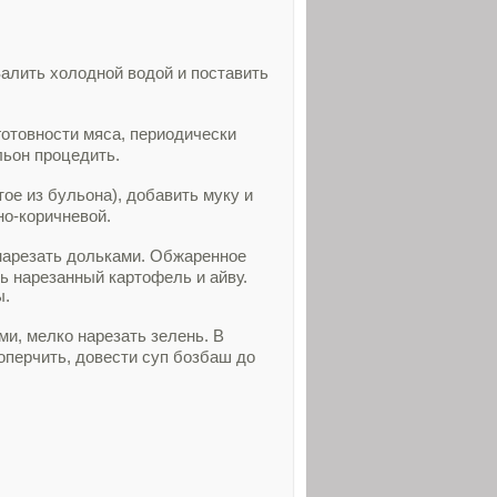
Залить холодной водой и поставить
готовности мяса, периодически
льон процедить.
ое из бульона), добавить муку и
но-коричневой.
 нарезать дольками. Обжаренное
ь нарезанный картофель и айву.
ы.
и, мелко нарезать зелень. В
оперчить, довести суп бозбаш до