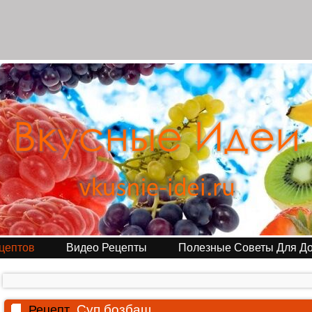
цептов
Видео Рецепты
Полезные Советы Для Д
Суп бозбаш
Рецепт