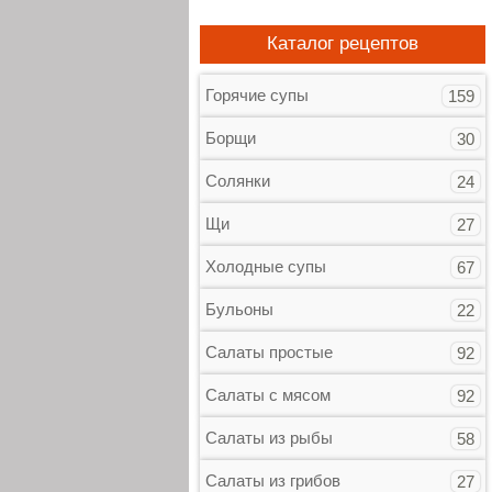
Каталог рецептов
Горячие супы
159
Борщи
30
Солянки
24
Щи
27
Холодные супы
67
Бульоны
22
Салаты простые
92
Салаты с мясом
92
Салаты из рыбы
58
Салаты из грибов
27