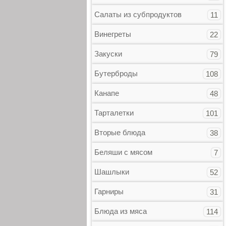
Салаты из субпродуктов
11
Винегреты
22
Закуски
79
Бутерброды
108
Канапе
48
Тарталетки
101
Вторые блюда
38
Беляши с мясом
7
Шашлыки
52
Гарниры
31
Блюда из мяса
114