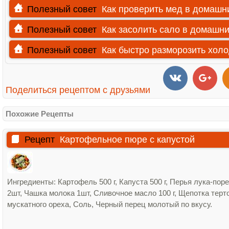
Полезный совет
Как проверить мед в домашн
Полезный совет
Как засолить сало в домашн
Полезный совет
Как быстро разморозить хол
Поделиться рецептом с друзьями
Похожие Рецепты
Рецепт
Картофельное пюре с капустой
Ингредиенты: Картофель 500 г, Капуста 500 г, Перья лука-пор
2шт, Чашка молока 1шт, Сливочное масло 100 г, Щепотка терт
мускатного ореха, Соль, Черный перец молотый по вкусу.