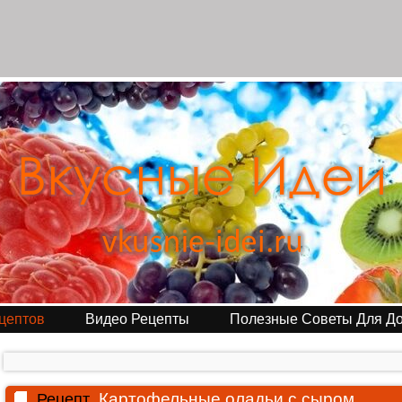
цептов
Видео Рецепты
Полезные Советы Для Д
Картофельные оладьи с сыром
Рецепт