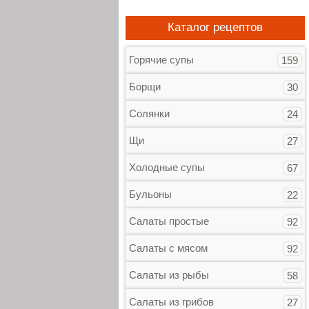
Каталог рецептов
Горячие супы
159
Борщи
30
Солянки
24
Щи
27
Холодные супы
67
Бульоны
22
Салаты простые
92
Салаты с мясом
92
Салаты из рыбы
58
Салаты из грибов
27