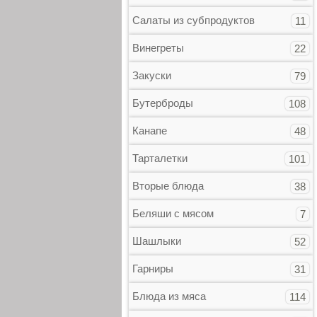
Салаты из субпродуктов
11
Винегреты
22
Закуски
79
Бутерброды
108
Канапе
48
Тарталетки
101
Вторые блюда
38
Беляши с мясом
7
Шашлыки
52
Гарниры
31
Блюда из мяса
114