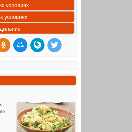
их условиях
их условиях
одильник
ея
ого