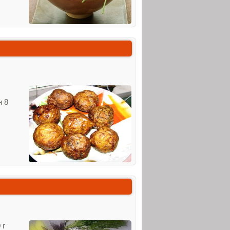
н 8
 г