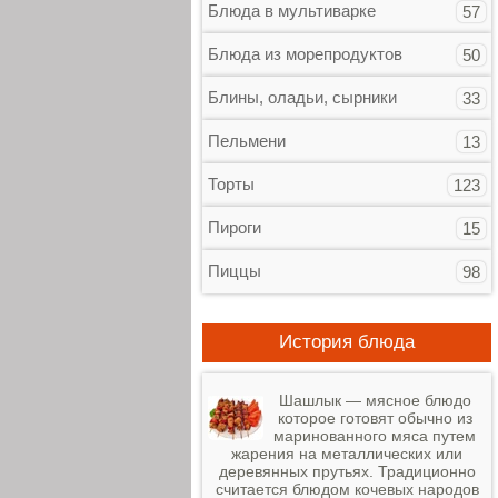
Блюда в мультиварке
57
Блюда из морепродуктов
50
Блины, оладьи, сырники
33
Пельмени
13
Торты
123
Пироги
15
Пиццы
98
История блюда
Шашлык — мясное блюдо
которое готовят обычно из
маринованного мяса путем
жарения на металлических или
деревянных прутьях. Традиционно
считается блюдом кочевых народов