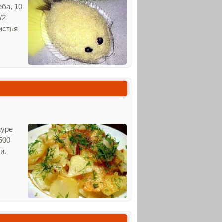
еба, 10
/2
истья
журе
500
и.