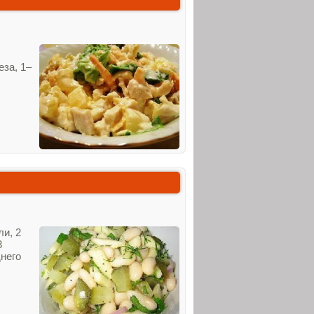
еза, 1–
ли, 2
3
днего