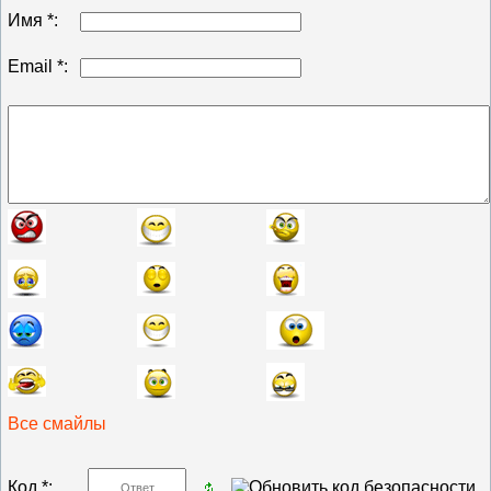
Имя *:
Email *:
Все смайлы
Код *: