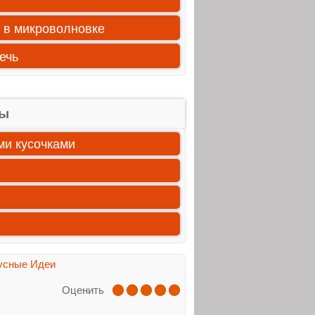
 в микроволновке
ечь
ты
ми кусочками
усные Идеи
Оценить