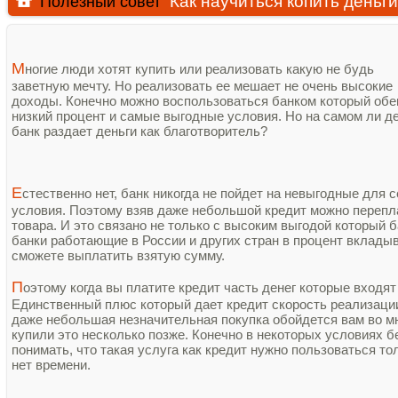
Как научиться копить деньги
Полезный совет
М
ногие люди хотят купить или реализовать какую не будь
заветную мечту. Но реализовать ее мешает не очень высокие
доходы. Конечно можно воспользоваться банком который об
низкий процент и самые выгодные условия. Но на самом ли д
банк раздает деньги как благотворитель?
Е
стественно нет, банк никогда не пойдет на невыгодные для 
условия. Поэтому взяв даже небольшой кредит можно перепл
товара. И это связано не только с высоким выгодой который б
банки работающие в России и других стран в процент вкладыв
сможете выплатить взятую сумму.
П
оэтому когда вы платите кредит часть денег которые входят
Единственный плюс который дает кредит скорость реализации
даже небольшая незначительная покупка обойдется вам во мн
купили это несколько позже. Конечно в некоторых условиях бе
понимать, что такая услуга как кредит нужно пользоваться то
нет времени.