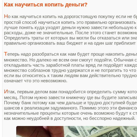
Как научиться копить деньги?
Н
о как научиться копить на дорогостоящую покупку если не 
простой способ научиться копить это правильно организовать
лучше понять куда уходят деньги нужно завести небольшую к
расходы, доже не значительные. После этого станет возмож
Определить траты от которых вы могли бы отказаться или зн
правильно организовать ваш бюджет и на один шаг приблизит 
Т
еперь надо разобраться как нам будет проще накопить день
множество. Но далеко не всем они смогут подойти. Обычная с
откладывать часть заработной платы вряд ли подойдет каждо
множество соблазнов трудно удержатся и не потратить то что
если вы относитесь к таким людям вам действительно трудно 
означает что это невозможно.
И
так, первым делом вам понадобится определить сумму кот
месяц. Потом нужно завести книжечку где вы будите записыва
Почему банк потому как чем дальше и трудно доступней буд
шансов к реализации задуманного. Помимо этого эти финанс
незначительные проценты которые очень возможно будут к с
как можно неудобней в доступности, но бесспорно надежный.