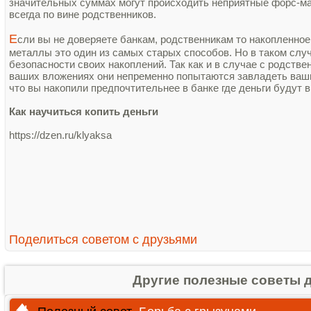
значительных суммах могут происходить неприятные форс-ма
всегда по вине родственников.
Е
сли вы не доверяете банкам, родственникам то накопленно
металлы это один из самых старых способов. Но в таком слу
безопасности своих накоплений. Так как и в случае с родств
ваших вложениях они непременно попытаются завладеть ваши
что вы накопили предпочтительнее в банке где деньги будут в
Как научиться копить деньги
https://dzen.ru/klyaksa
Поделиться советом с друзьями
Другие полезные советы 