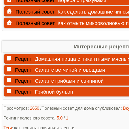
Полезный совет
Борьба с грызунами
Полезный совет
Как сделать домашние чипсы
Полезный совет
Как отмыть микроволновую п
Интересные рецеп
Рецепт
Домашняя пицца с пикантными мясны
Рецепт
Салат с ветчиной и овощами
Рецепт
Салат с грибами и свининой
Рецепт
Грибной бульон
Просмотров
:
2650
/
Полезный совет для дома опубликовал:
Вк
Рейтинг полезного совета
:
5.0
/
1
Теги
:
как
,
копить
,
научиться
,
деньги