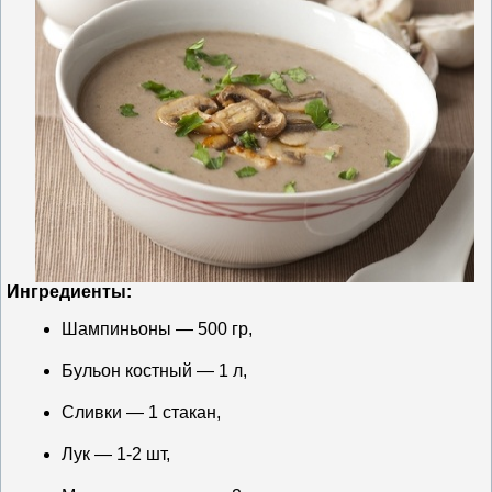
Ингредиенты:
Шампиньоны — 500 гр,
Бульон костный — 1 л,
Сливки — 1 стакан,
Лук — 1-2 шт,