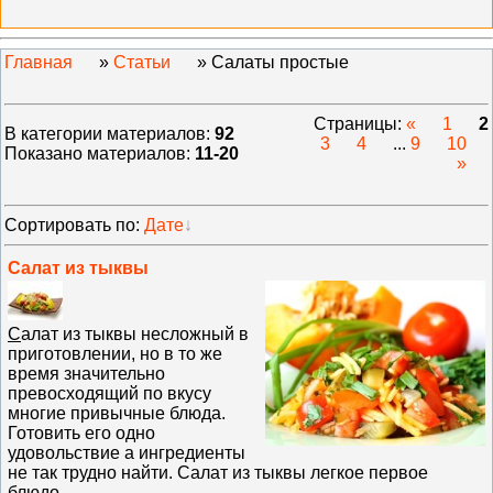
Главная
»
Статьи
» Салаты простые
Страницы
:
«
1
2
В категории материалов
:
92
3
4
...
9
10
Показано материалов
:
11-20
»
Сортировать по
:
Дате
Салат из тыквы
С
алат из тыквы несложный в
приготовлении, но в то же
время значительно
превосходящий по вкусу
многие привычные блюда.
Готовить его одно
удовольствие а ингредиенты
не так трудно найти. Салат из тыквы легкое первое
блюдо.