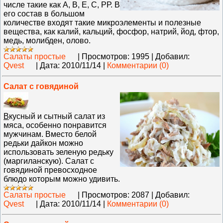
числе такие как А, В, Е, С, РР. В
его состав в большом
количестве входят такие микроэлементы и полезные
вещества, как калий, кальций, фосфор, натрий, йод, фтор,
медь, молибден, олово.
Салаты простые
|
Просмотров:
1995
|
Добавил:
Qvest
|
Дата:
2010/11/14
|
Комментарии (0)
Салат с говядиной
В
кусный и сытный салат из
мяса, особенно понравится
мужчинам. Вместо белой
редьки дайкон можно
использовать зеленую редьку
(маргиланскую). Салат с
говядиной превосходное
блюдо которым можно удивить.
Салаты простые
|
Просмотров:
2087
|
Добавил:
Qvest
|
Дата:
2010/11/14
|
Комментарии (0)