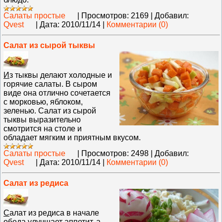
Салаты простые
|
Просмотров:
2169
|
Добавил:
Qvest
|
Дата:
2010/11/14
|
Комментарии (0)
Салат из сырой тыквы
И
з тыквы делают холодные и
горячие салаты. В сыром
виде она отлично сочетается
с морковью, яблоком,
зеленью. Салат из сырой
тыквы выразительно
смотрится на столе и
обладает мягким и приятным вкусом.
Салаты простые
|
Просмотров:
2498
|
Добавил:
Qvest
|
Дата:
2010/11/14
|
Комментарии (0)
Салат из редиса
С
алат из редиса в начале
обеда улучшает аппетит, а