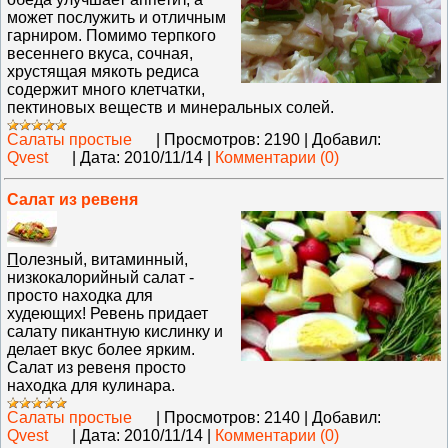
может послужить и отличным
гарниром. Помимо терпкого
весеннего вкуса, сочная,
хрустящая мякоть редиса
содержит много клетчатки,
пектиновых веществ и минеральных солей.
Салаты простые
|
Просмотров:
2190
|
Добавил:
Qvest
|
Дата:
2010/11/14
|
Комментарии (0)
Салат из ревеня
П
олезный, витаминный,
низкокалорийный салат -
просто находка для
худеющих! Ревень придает
салату пикантную кислинку и
делает вкус более ярким.
Салат из ревеня просто
находка для кулинара.
Салаты простые
|
Просмотров:
2140
|
Добавил:
Qvest
|
Дата:
2010/11/14
|
Комментарии (0)