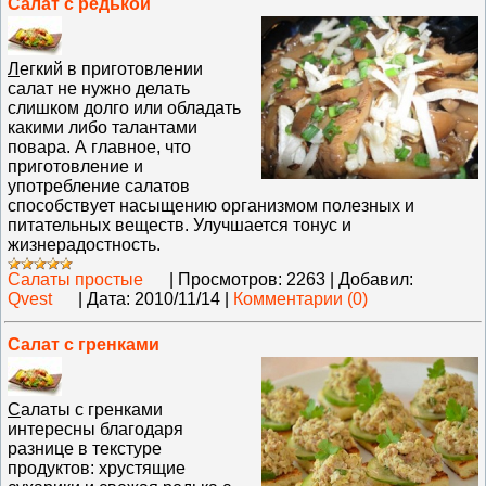
Салат с редькой
Л
егкий в приготовлении
салат не нужно делать
слишком долго или обладать
какими либо талантами
повара. А главное, что
приготовление и
употребление салатов
способствует насыщению организмом полезных и
питательных веществ. Улучшается тонус и
жизнерадостность.
Салаты простые
|
Просмотров:
2263
|
Добавил:
Qvest
|
Дата:
2010/11/14
|
Комментарии (0)
Салат с гренками
С
алаты с гренками
интересны благодаря
разнице в текстуре
продуктов: хрустящие