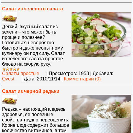
Салат из зеленого салата
Л
егкий, вкусный салат из
зелени – что может быть
проще и полезнее?
Готовиться невероятно
быстро и даже неопытному
кулинару он под силу. Салат
из зеленого салата простое
блюдо на скорую руку.
Салаты простые
|
Просмотров:
1953
|
Добавил:
Qvest
|
Дата:
2010/11/14
|
Комментарии (0)
Салат из черной редьки
Р
едька – настоящий кладезь
здоровья, ее полезные
свойства трудно переоценить.
Корнеплод содержит большое
количество витаминов, в том