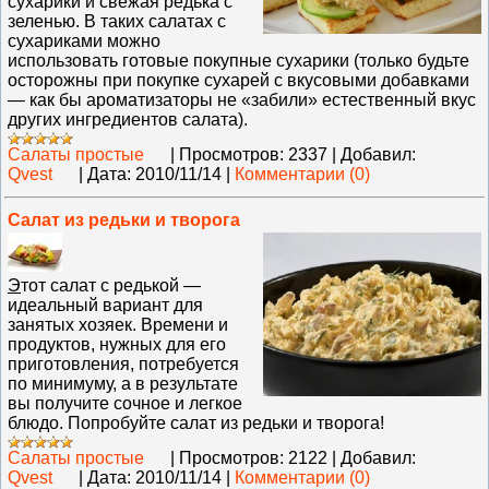
сухарики и свежая редька с
зеленью. В таких салатах с
сухариками можно
использовать готовые покупные сухарики (только будьте
осторожны при покупке сухарей с вкусовыми добавками
— как бы ароматизаторы не «забили» естественный вкус
других ингредиентов салата).
Салаты простые
|
Просмотров:
2337
|
Добавил:
Qvest
|
Дата:
2010/11/14
|
Комментарии (0)
Салат из редьки и творога
Э
тот салат с редькой —
идеальный вариант для
занятых хозяек. Времени и
продуктов, нужных для его
приготовления, потребуется
по минимуму, а в результате
вы получите сочное и легкое
блюдо. Попробуйте салат из редьки и творога!
Салаты простые
|
Просмотров:
2122
|
Добавил:
Qvest
|
Дата:
2010/11/14
|
Комментарии (0)