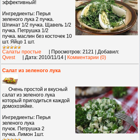
эффективный!
Ингредиенты: Перья
зеленого лука 2 пучка.
Шпинат 1/2 пучка. Щавель 1/2
пучка. Петрушка 1/2
пучка. маслин без косточек 10
шт. Яйцо 1 шт.
Салаты простые
|
Просмотров:
2121
|
Добавил:
Qvest
|
Дата:
2010/11/14
|
Комментарии (0)
Салат из зеленого лука
Очень простой и вкусный
салат из зеленого лука
который пригодиться каждой
домохозяйке.
Ингредиенты: Перья
зеленого лука
пучок. Петрушка 2
пучка. Лимон 1шт.