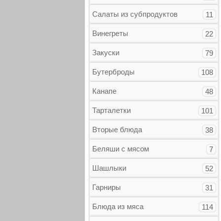
Салаты из субпродуктов
11
Винегреты
22
Закуски
79
Бутерброды
108
Канапе
48
Тарталетки
101
Вторые блюда
38
Беляши с мясом
7
Шашлыки
52
Гарниры
31
Блюда из мяса
114