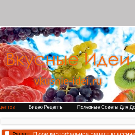
цептов
Видео Рецепты
Полезные Советы Для Д
Пюре картофельное рецепт классич
Рецепт