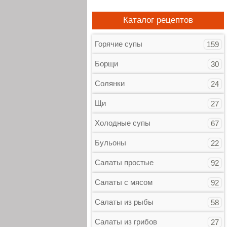
Каталог рецептов
Горячие супы
159
Борщи
30
Солянки
24
Щи
27
Холодные супы
67
Бульоны
22
Салаты простые
92
Салаты с мясом
92
Салаты из рыбы
58
Салаты из грибов
27