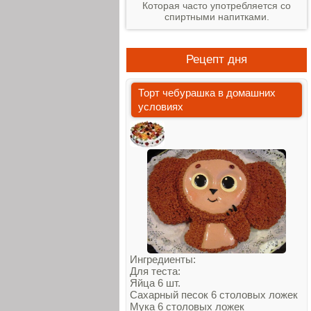
Которая часто употребляется со
спиртными напитками.
Рецепт дня
Торт чебурашка в домашних
условиях
Ингредиенты:
Для теста:
Яйца 6 шт.
Сахарный песок 6 столовых ложек
Мука 6 столовых ложек