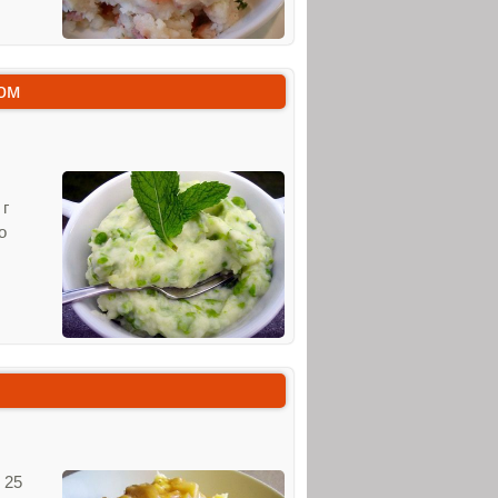
ом
 г
о
 25