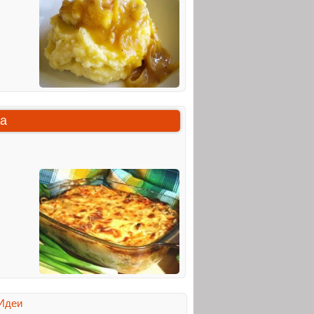
ка
Идеи