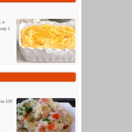
х и
шир 1
на 100