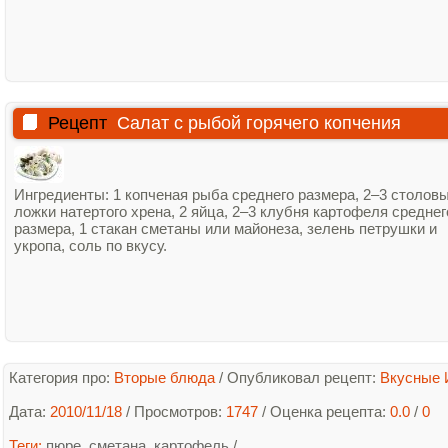
Рецепт
Салат с рыбой горячего копчения
Ингредиенты: 1 копченая рыба среднего размера, 2–3 столов
ложки натертого хрена, 2 яйца, 2–3 клубня картофеля среднег
размера, 1 стакан сметаны или майонеза, зелень петрушки и
укропа, соль по вкусу.
Категория про:
Вторые блюда
/
Опубликовал рецепт:
Вкусные 
Дата:
2010/11/18
/ Просмотров:
1747
/
Оценка рецепта:
0.0
/
0
Теги:
пюре
,
сметана
,
картофель
/