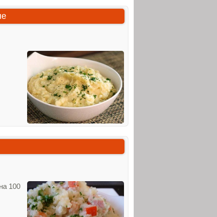
не
на 100