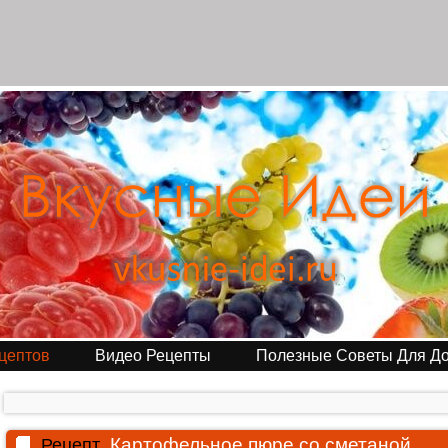
цептов
Видео Рецепты
Полезные Советы Для Д
Картофельное пюре со сметаной
Рецепт