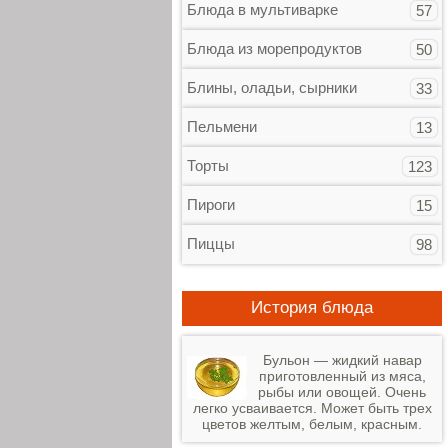
Блюда в мультиварке
57
Блюда из морепродуктов
50
Блины, оладьи, сырники
33
Пельмени
13
Торты
123
Пироги
15
Пиццы
98
История блюда
Бульон — жидкий навар
приготовленный из мяса,
рыбы или овощей. Очень
легко усваивается. Может быть трех
цветов желтым, белым, красным.