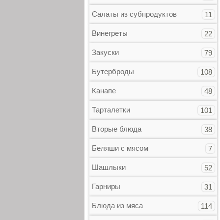
Салаты из субпродуктов
11
Винегреты
22
Закуски
79
Бутерброды
108
Канапе
48
Тарталетки
101
Вторые блюда
38
Беляши с мясом
7
Шашлыки
52
Гарниры
31
Блюда из мяса
114