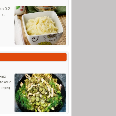
ко 0.2
ль.
еных
стакана
 перец