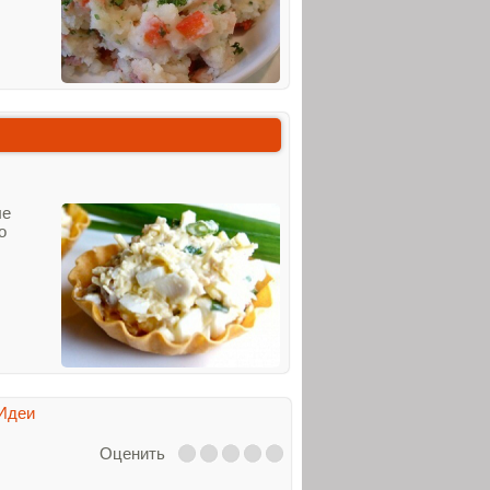
ые
о
Идеи
Оценить