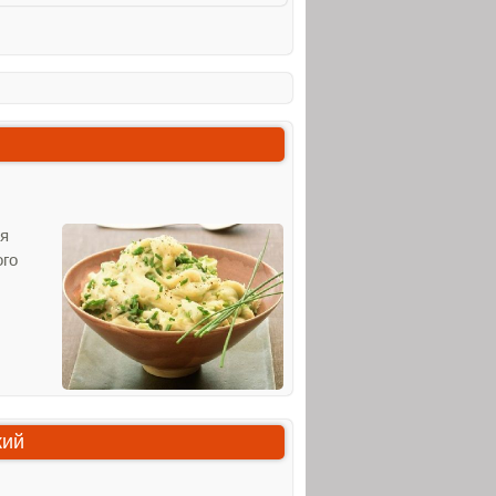
ея
ого
кий