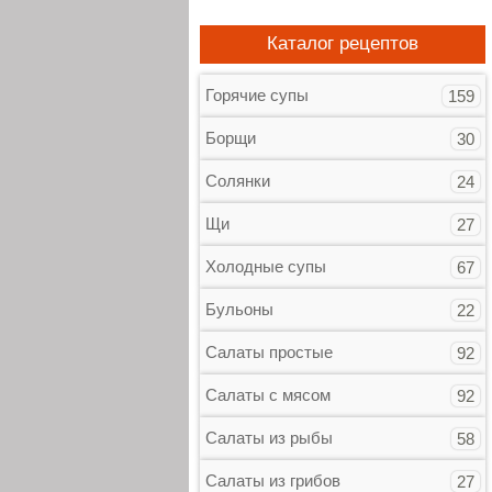
Каталог рецептов
Горячие супы
159
Борщи
30
Солянки
24
Щи
27
Холодные супы
67
Бульоны
22
Салаты простые
92
Салаты с мясом
92
Салаты из рыбы
58
Салаты из грибов
27