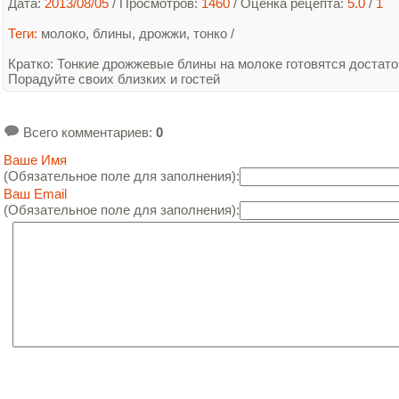
Дата:
2013/08/05
/ Просмотров:
1460
/
Оценка рецепта:
5.0
/
1
Теги:
молоко
,
блины
,
дрожжи
,
тонко
/
Кратко
: Тонкие дрожжевые блины на молоке готовятся достато
Порадуйте своих близких и гостей
Всего комментариев
:
0
Ваше Имя
(Обязательное поле для заполнения):
Ваш Email
(Обязательное поле для заполнения):