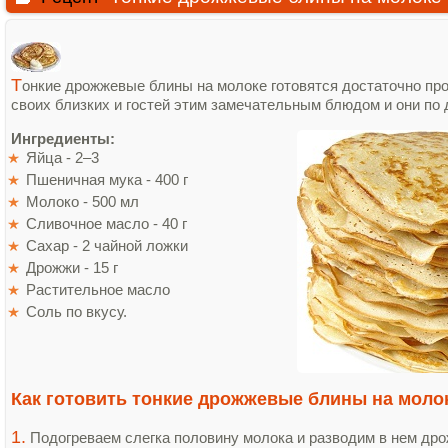
Т
онкие дрожжевые блины на молоке готовятся достаточно про
своих близких и гостей этим замечательным блюдом и они по 
Ингредиенты:
Яйца - 2–3
Пшеничная мука - 400 г
Молоко - 500 мл
Сливочное масло - 40 г
Сахар - 2 чайной ложки
Дрожжи - 15 г
Растительное масло
Соль по вкусу.
Как готовить тонкие дрожжевые блины на моло
1.
Подогреваем слегка половину молока и разводим в нем др