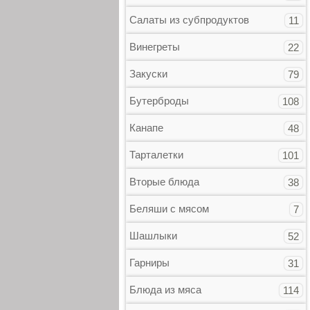
Салаты из субпродуктов
11
Винегреты
22
Закуски
79
Бутерброды
108
Канапе
48
Тарталетки
101
Вторые блюда
38
Беляши с мясом
7
Шашлыки
52
Гарниры
31
Блюда из мяса
114