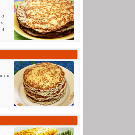
но
е.
 и
ыстро
о