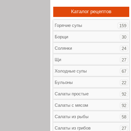
Каталог рецептов
Горячие супы
159
Борщи
30
Солянки
24
Щи
27
Холодные супы
67
Бульоны
22
Салаты простые
92
Салаты с мясом
92
Салаты из рыбы
58
Салаты из грибов
27