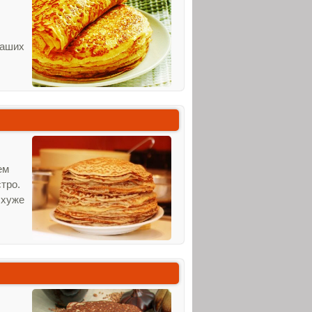
ваших
ем
стро.
 хуже