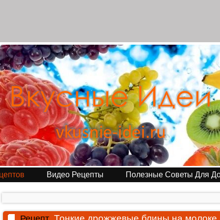
цептов
Видео Рецепты
Полезные Советы Для Д
Тонкие дрожжевые блины на молоке
Рецепт