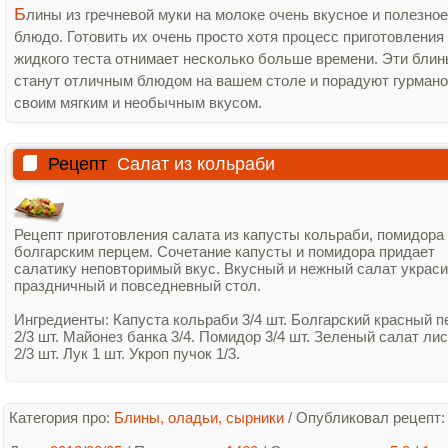
Б
лины из гречневой муки на молоке очень вкусное и полезное
блюдо. Готовить их очень просто хотя процесс приготовления
жидкого теста отнимает несколько больше времени. Эти бли
станут отличным блюдом на вашем столе и порадуют гурман
своим мягким и необычным вкусом.
Рецепт
Салат из кольраби
Рецепт приготовления салата из капусты кольраби, помидора
болгарским перцем. Сочетание капусты и помидора придает
салатику неповторимый вкус. Вкусный и нежный салат украс
праздничный и повседневный стол.
Ингредиенты: Капуста кольраби 3/4 шт. Болгарский красный п
2/3 шт. Майонез банка 3/4. Помидор 3/4 шт. Зеленый салат ли
2/3 шт. Лук 1 шт. Укроп пучок 1/3.
Категория про:
Блины, оладьи, сырники
/
Опубликовал рецепт