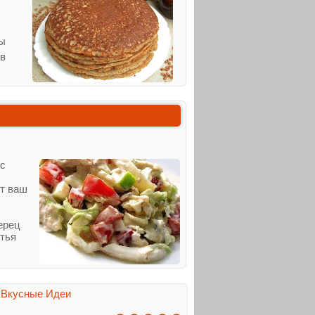
ны
ов
 с
ит ваш
ерец
стья
:
Вкусные Идеи