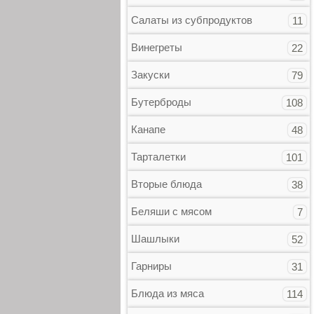
Салаты из субпродуктов
11
Винегреты
22
Закуски
79
Бутерброды
108
Канапе
48
Тарталетки
101
Вторые блюда
38
Беляши с мясом
7
Шашлыки
52
Гарниры
31
Блюда из мяса
114