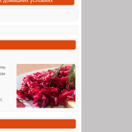
 в домашних условиях
ень
бом
т.