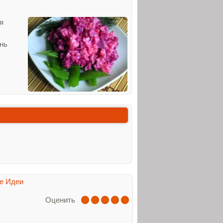
я
ень
е Идеи
Оценить