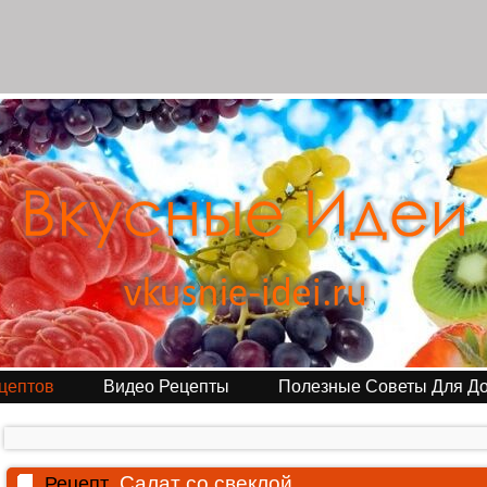
цептов
Видео Рецепты
Полезные Советы Для Д
Салат со свеклой
Рецепт