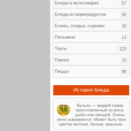
Блюда в мультиварке
57
Блюда из морепродуктов
50
Блины, оладьи, сырники
33
Пельмени
13
Торты
123
Пироги
15
Пиццы
98
История блюда
Бульон — жидкий навар
приготовленный из мяса,
рыбы или овощей. Очень
легко усваивается. Может быть трех
цветов желтым, белым, красным.