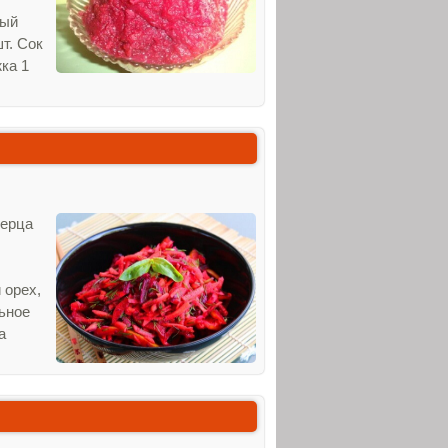
тый
т. Сок
жка 1
перца
 орех,
льное
а