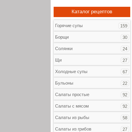
Каталог рецептов
Горячие супы
159
Борщи
30
Солянки
24
Щи
27
Холодные супы
67
Бульоны
22
Салаты простые
92
Салаты с мясом
92
Салаты из рыбы
58
Салаты из грибов
27