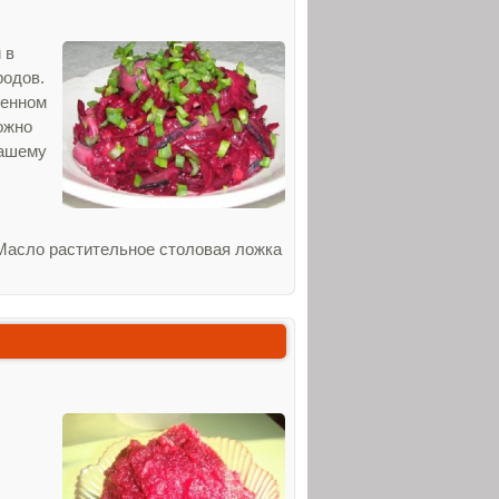
 в
родов.
ченном
ожно
вашему
 Масло растительное столовая ложка