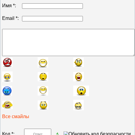
Имя *:
Email *:
Все смайлы
Код *: