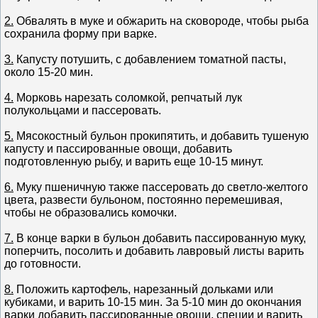
2.
Обвалять в муке и обжарить на сковороде, чтобы рыба
сохранила форму при варке.
3.
Капусту потушить, с добавлением томатной пасты,
около 15-20 мин.
4.
Морковь нарезать соломкой, репчатый лук
полукольцами и пассеровать.
5.
Мясокостный бульон прокипятить, и добавить тушеную
капусту и пассированные овощи, добавить
подготовленную рыбу, и варить еще 10-15 минут.
6.
Муку пшеничную также пассеровать до светло-желтого
цвета, развести бульоном, постоянно перемешивая,
чтобы не образовались комочки.
7.
В конце варки в бульон добавить пассированную муку,
поперчить, посолить и добавить лавровый листы варить
до готовности.
8.
Положить картофель, нарезанный дольками или
кубиками, и варить 10-15 мин. За 5-10 мин до окончания
варки добавить пассированные овощи, специи и варить