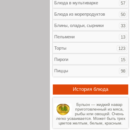
Блюда в мультиварке
57
Блюда из морепродуктов
50
Блины, оладьи, сырники
33
Пельмени
13
Торты
123
Пироги
15
Пиццы
98
История блюда
Бульон — жидкий навар
приготовленный из мяса,
рыбы или овощей. Очень
легко усваивается. Может быть трех
цветов желтым, белым, красным.