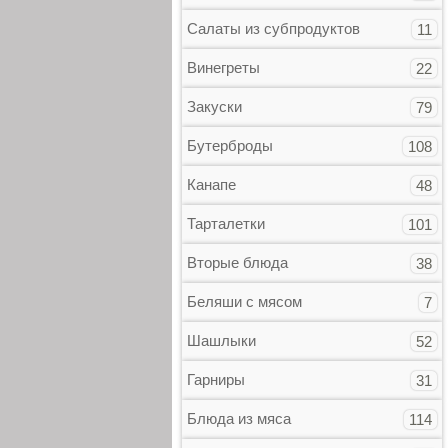
Салаты из субпродуктов
11
Винегреты
22
Закуски
79
Бутерброды
108
Канапе
48
Тарталетки
101
Вторые блюда
38
Беляши с мясом
7
Шашлыки
52
Гарниры
31
Блюда из мяса
114