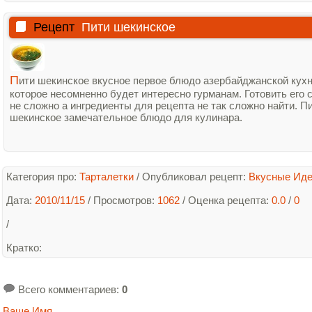
Рецепт
Пити шекинское
П
ити шекинское вкусное первое блюдо азербайджанской кух
которое несомненно будет интересно гурманам. Готовить его 
не сложно а ингредиенты для рецепта не так сложно найти. П
шекинское замечательное блюдо для кулинара.
Категория про:
Тарталетки
/
Опубликовал рецепт:
Вкусные Ид
Дата:
2010/11/15
/ Просмотров:
1062
/
Оценка рецепта:
0.0
/
0
/
Кратко
:
Всего комментариев
:
0
Ваше Имя