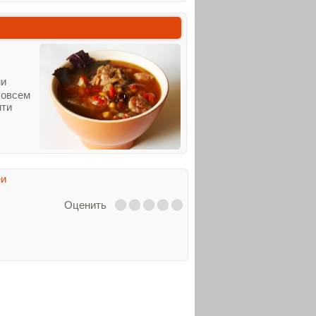
ни
совсем
ити
еи
Оценить