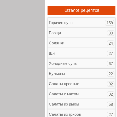
Каталог рецептов
Горячие супы
159
Борщи
30
Солянки
24
Щи
27
Холодные супы
67
Бульоны
22
Салаты простые
92
Салаты с мясом
92
Салаты из рыбы
58
Салаты из грибов
27