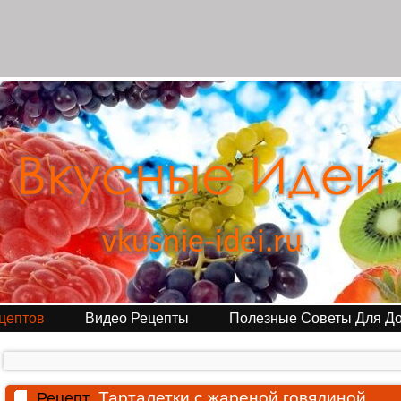
цептов
Видео Рецепты
Полезные Советы Для Д
Тарталетки с жареной говядиной
Рецепт