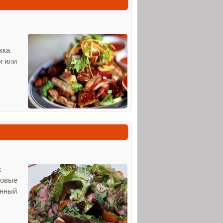
жка
и или
х
ловые
анный