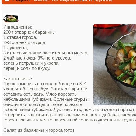
Ингредиенты:
200 г отварной баранины,
1 стакан гороха,
2–3 соленых огурца,
1 луковица,
3 столовые ложки растительного масла,
2 чайные ложки 3%‑ного уксуса,
зелень петрушки и укропа,
перец и соль по вкусу.
Как готовить?
Горох замочить в холодной воде на 3–4
часа, чтобы он набух. Затем отварить и
оставить остывать. Мясо порезать
небольшими кубиками. Соленые огурцы
очистить от кожицы и также порезать
небольшими кубиками. Лук очистить, помыть и мелко нарезать
поперчить, заправить растительным маслом с добавлением ук
гороха посыпать мелко нарезанной зеленью укропа и петрушки
Салат из баранины и гороха готов