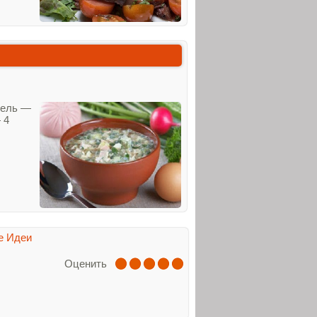
фель —
 4
е Идеи
Оценить