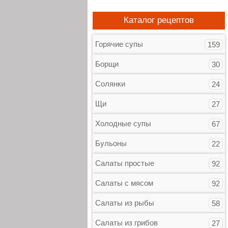
Каталог рецептов
Горячие супы
159
Борщи
30
Солянки
24
Щи
27
Холодные супы
67
Бульоны
22
Салаты простые
92
Салаты с мясом
92
Салаты из рыбы
58
Салаты из грибов
27