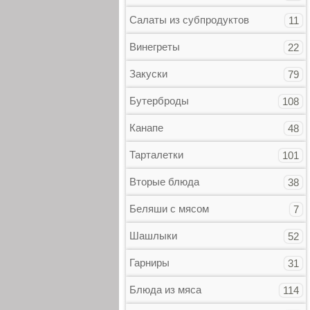
Салаты из субпродуктов
11
Винегреты
22
Закуски
79
Бутерброды
108
Канапе
48
Тарталетки
101
Вторые блюда
38
Беляши с мясом
7
Шашлыки
52
Гарниры
31
Блюда из мяса
114