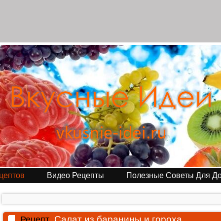
цептов
Видео Рецепты
Полезные Советы Для Д
Салат из баранины и гороха
Рецепт