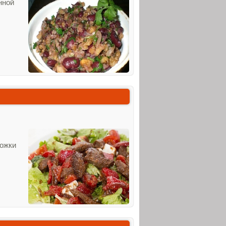
нной
ложки