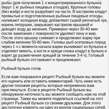
рыбы (для получения 1 л концентрированного бульона
берут 1 кг рыбных пищевых отходов). Крупные головы
(без жабр) и кости разрубают на части. В кастрюлю кладут
промытые и подготовленные рыбные пищевые отходы,
наливают холодную воду, добавляют сырой репчатый лук,
корень петрушки, закрывают кастрюлю крышкой и
доводят воду до кипения. Примерно через 30-40 мин
после закипания с поверхности удаляют пену и жир.
После этого крышку снимают и продолжают варку при
слабом кипении 50-60 мин. Головы рыб осетровых пород
через 1 ч с момента начала варки вынимают из бульона и
отделяют мякоть, а кости и хрящи снова кладут в бульон и
варят до размягчения хрящей (в течение 3-4 ч). Готовый
рыбный бульон отстаивают и процеживают.
Рыбный бульон готов
Если вам понравился рецепт Рыбный бульон вы можете
его оценить или оставить комментарий. Чуть ниже есть
другие похожие рецепты которые непременно вам
приглянуться. Если в рецепте Рыбный бульон вы
обнаружили неточность вы можете сообщить нам на этой
странице. Также вы можете поделиться ссылкой на этот
рецепт Рыбный бульон со своими друзьями. Для этого
достаточно кликнуть на одну из кнопок социальных сетей.