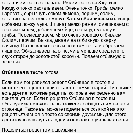
оставляем тесто остывать. Режем тесто на 8 кусков.
Каждую тонко раскатываем. Очень тонко. Грибы мелко
нарезать, сбрызнуть соком лимона, перчим, солим,
оставим на несколько минут. Затем обжариваем и в конце
добавим ложку муки. Шпинат мелко режем, смешиваем с
тертым сыром, добавляем яйцо, горчицу, сметану и
грибы. Перемешиваем. Мясо очень хорошо отбиваем.
Солим, перчим. Выкладываем на отбивную, сверху
начинку. Накрываем вторым пластом теста и обрезаем
лишнее. Обжариваем на огне, чуть меньше среднего, с
двух сторон до золотистой корочки. Подаем отбивную с
зеленью.
Отбивная в тесте
готова
Если вам понравился рецепт Отбивная в тесте вы
можете его оценить или оставить комментарий. Чуть ниже
есть другие похожие рецепты которые непременно вам
приглянуться. Если в рецепте Отбивная в тесте вы
обнаружили неточность вы можете сообщить нам на этой
странице. Также вы можете поделиться ссылкой на этот
рецепт Отбивная в тесте со своими друзьями. Для этого
достаточно кликнуть на одну из кнопок социальных сетей.
Поделиться рецептом с друзьями