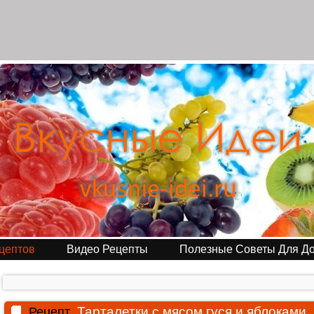
цептов
Видео Рецепты
Полезные Советы Для Д
Тарталетки с мясом гуся и яблоками
Рецепт