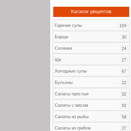
Каталог рецептов
Горячие супы
159
Борщи
30
Солянки
24
Щи
27
Холодные супы
67
Бульоны
22
Салаты простые
92
Салаты с мясом
92
Салаты из рыбы
58
Салаты из грибов
27