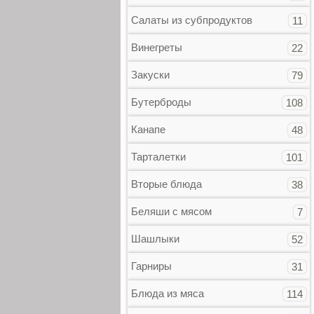
Салаты из субпродуктов
11
Винегреты
22
Закуски
79
Бутерброды
108
Канапе
48
Тарталетки
101
Вторые блюда
38
Беляши с мясом
7
Шашлыки
52
Гарниры
31
Блюда из мяса
114