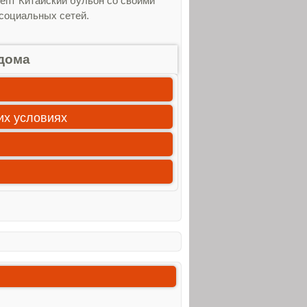
епт Китайский бульон со своими
 социальных сетей.
дома
их условиях