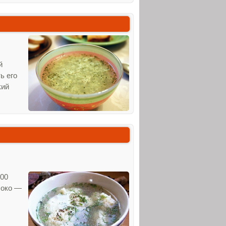
й
ь его
кий
500
локо —