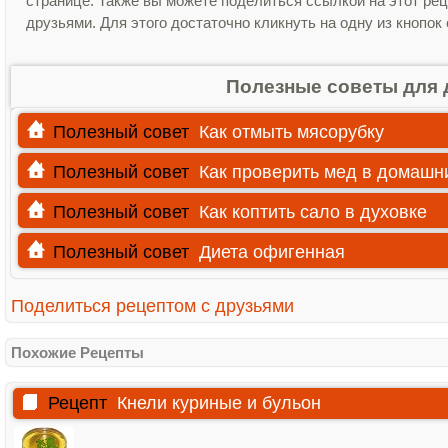
странице. Также вы можете поделиться ссылкой на этот рец
друзьями. Для этого достаточно кликнуть на одну из кнопок
Полезные советы для 
Полезный совет
Как отмыть мясорубку
Полезный совет
Как проверить мед в домашн
Полезный совет
Как коптить сало в духовке
Полезный совет
Диета офигенная
Поделиться рецептом с друзьями
Похожие Рецепты
Рецепт
Кнели куриные и бульон