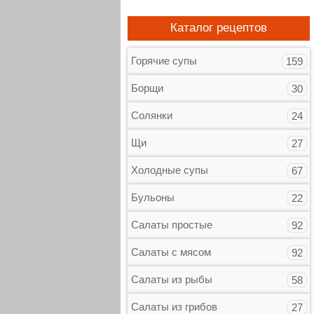
Каталог рецептов
Горячие супы
159
Борщи
30
Солянки
24
Щи
27
Холодные супы
67
Бульоны
22
Салаты простые
92
Салаты с мясом
92
Салаты из рыбы
58
Салаты из грибов
27