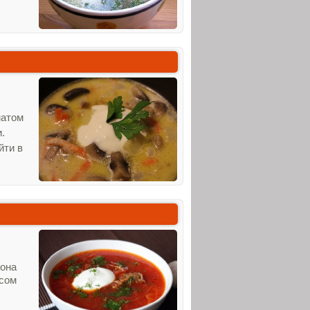
матом
.
йти в
иона
усом