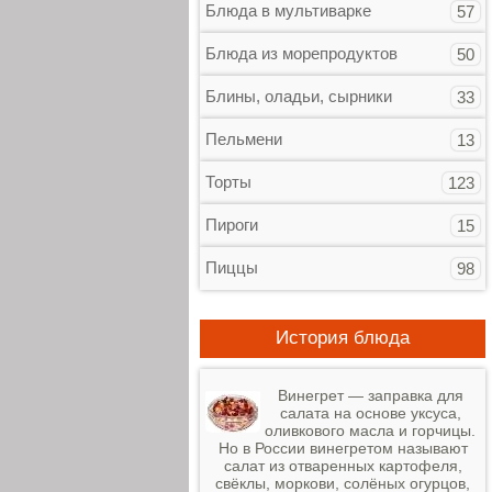
Блюда в мультиварке
57
Блюда из морепродуктов
50
Блины, оладьи, сырники
33
Пельмени
13
Торты
123
Пироги
15
Пиццы
98
История блюда
Винегрет — заправка для
салата на основе уксуса,
оливкового масла и горчицы.
Но в России винегретом называют
салат из отваренных картофеля,
свёклы, моркови, солёных огурцов,