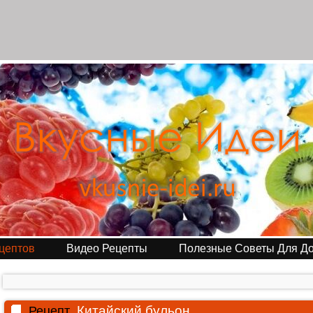
цептов
Видео Рецепты
Полезные Советы Для Д
Китайский бульон
Рецепт