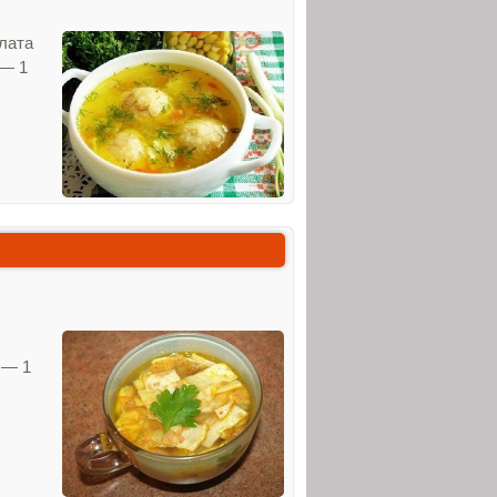
лата
 — 1
 — 1