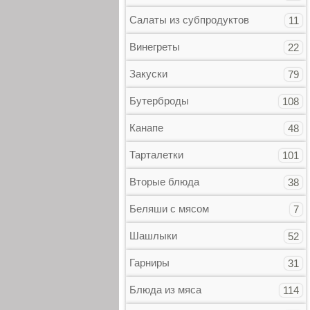
Салаты из субпродуктов
11
Винегреты
22
Закуски
79
Бутерброды
108
Канапе
48
Тарталетки
101
Вторые блюда
38
Беляши с мясом
7
Шашлыки
52
Гарниры
31
Блюда из мяса
114