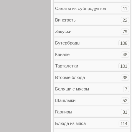
Салаты из субпродуктов
11
Винегреты
22
Закуски
79
Бутерброды
108
Канапе
48
Тарталетки
101
Вторые блюда
38
Беляши с мясом
7
Шашлыки
52
Гарниры
31
Блюда из мяса
114