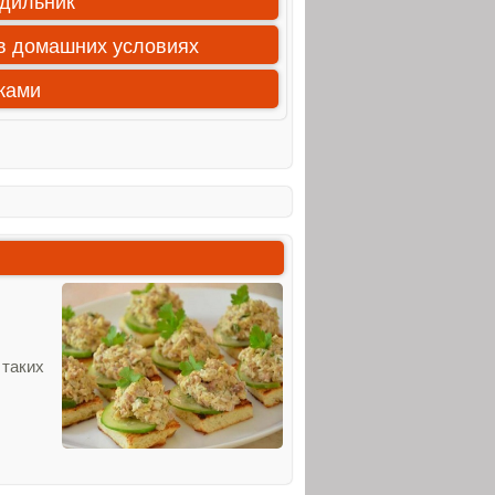
одильник
 в домашних условиях
ками
 таких