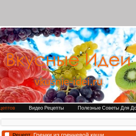
цептов
Видео Рецепты
Полезные Советы Для Д
Гренки из гречневой каши
Рецепт