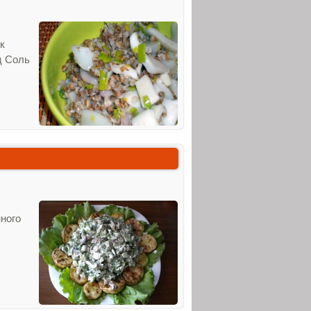
к
ц Соль
нного