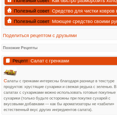
Полезный совет
Как быстро разморозить хол
Полезный совет
Средство для чистки ковров
Полезный совет
Моющее средство своими ру
Поделиться рецептом с друзьями
Похожие Рецепты
Рецепт
Салат с гренками
С
алаты с гренками интересны благодаря разнице в текстуре
продуктов: хрустящие сухарики и свежая редька с зеленью. В
салатах с сухариками можно использовать готовые покупные
сухарики (только будьте осторожны при покупке сухарей с
вкусовыми добавками — как бы ароматизаторы не «забили»
естественный вкус других ингредиентов салата).