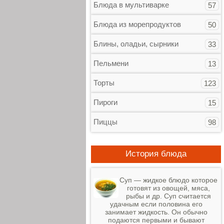
Блюда в мультиварке
57
Блюда из морепродуктов
50
Блины, оладьи, сырники
33
Пельмени
13
Торты
123
Пироги
15
Пиццы
98
История блюда
Суп — жидкое блюдо которое
готовят из овощей, мяса,
рыбы и др. Суп считается
удачным если половина его
занимает жидкость. Он обычно
подаются первыми и бывают