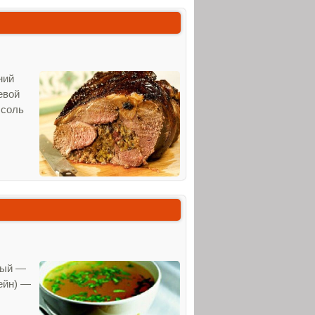
ний
евой
 соль
лый —
вейн) —