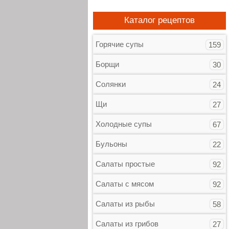
Каталог рецептов
Горячие супы
159
Борщи
30
Солянки
24
Щи
27
Холодные супы
67
Бульоны
22
Салаты простые
92
Салаты с мясом
92
Салаты из рыбы
58
Салаты из грибов
27