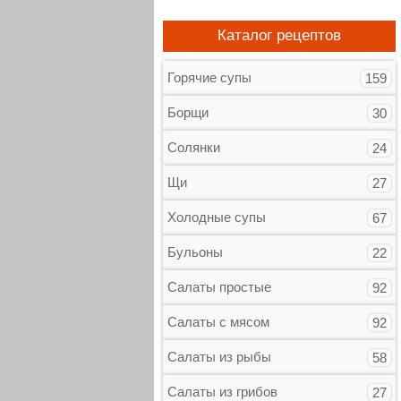
Каталог рецептов
Горячие супы
159
Борщи
30
Солянки
24
Щи
27
Холодные супы
67
Бульоны
22
Салаты простые
92
Салаты с мясом
92
Салаты из рыбы
58
Салаты из грибов
27