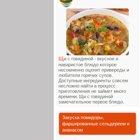
Щ
и с говядиной - вкусное и
наваристое блюдо которое
несомненно оценят привереды и
любители горячих супов.
Доступные ингредиенты совсем
несложно найти а процесс
приготовления не займет много
времени. Щи с говядиной
замечательное первое блюдо.
Закуска помидоры,
фаршированные сельдереем и
ананасом