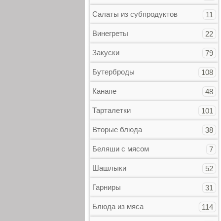
Салаты из субпродуктов
11
Винегреты
22
Закуски
79
Бутерброды
108
Канапе
48
Тарталетки
101
Вторые блюда
38
Беляши с мясом
7
Шашлыки
52
Гарниры
31
Блюда из мяса
114