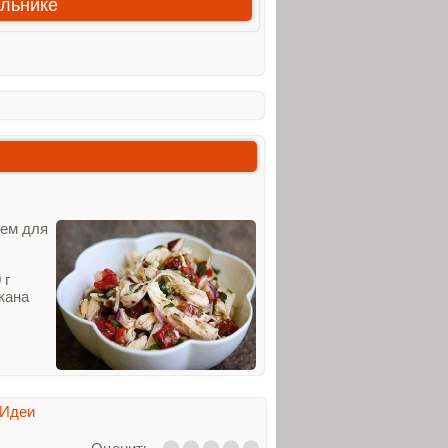
ильнике
цем для
 г
акана
 Идеи