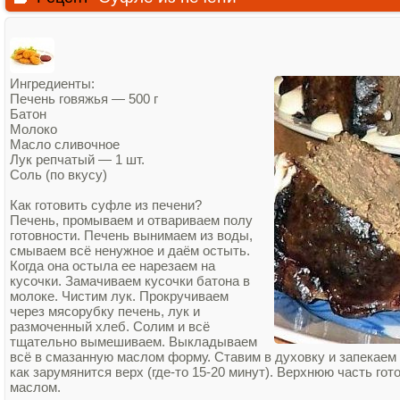
Ингредиенты:
Печень говяжья — 500 г
Батон
Молоко
Масло сливочное
Лук репчатый — 1 шт.
Соль (по вкусу)
Как готовить суфле из печени?
Печень, промываем и отвариваем полу
готовности. Печень вынимаем из воды,
смываем всё ненужное и даём остыть.
Когда она остыла ее нарезаем на
кусочки. Замачиваем кусочки батона в
молоке. Чистим лук. Прокручиваем
через мясорубку печень, лук и
размоченный хлеб. Солим и всё
тщательно вымешиваем. Выкладываем
всё в смазанную маслом форму. Ставим в духовку и запекаем п
как зарумянится верх (где-то 15-20 минут). Верхнюю часть го
маслом.