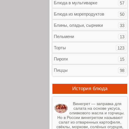
Блюда в мультиварке
57
Блюда из морепродуктов
50
Блины, оладьи, сырники
33
Пельмени
13
Торты
123
Пироги
15
Пиццы
98
История блюда
Винегрет — заправка для
салата на основе уксуса,
оливкового масла и горчицы.
Но в России винегретом называют
салат из отваренных картофеля,
свёклы, моркови, солёных огурцов,