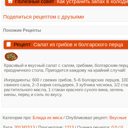
Полезный совет
Как устранить запах в холод
Поделиться рецептом с друзьями
Похожие Рецепты
Рецепт
Салат из грибов и болгарского перца
Красивый и вкусный салат с салом, грибами, болгарским пер
праздничного стола. Пригодится каждому на крайний случай!
Ингредиенты: 600 г свежих грибов, 5–6 болгарских перцев, 100
свиного сала, 2–3 корня сельдерея, 3 зубчика чеснока, 1/2 ст
растительного масла, 1 стакан красного сухого вина, зелень
кинзы, перец и соль по вкусу.
Категория про:
Блюда из мяса
/
Опубликовал рецепт:
Вкусные
Дата:
2013/07/13
/ Просмотров:
1213
/
Оценка рецепта:
0.0
/
0