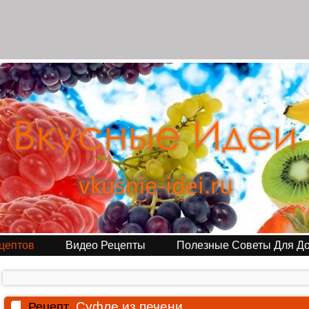
цептов
Видео Рецепты
Полезные Советы Для Д
Суфле из печени
Рецепт