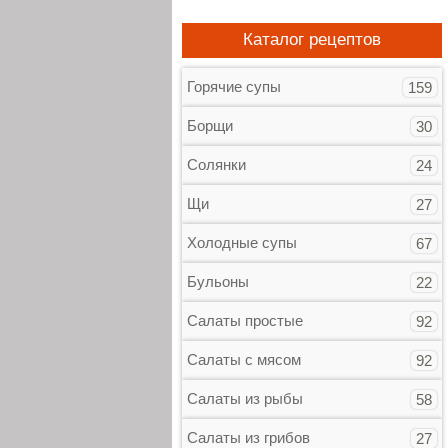
Каталог рецептов
Горячие супы
159
Борщи
30
Солянки
24
Щи
27
Холодные супы
67
Бульоны
22
Салаты простые
92
Салаты с мясом
92
Салаты из рыбы
58
Салаты из грибов
27