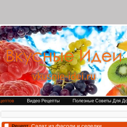
цептов
Видео Рецепты
Полезные Советы Для Д
Салат из фасоли и селедки
Рецепт