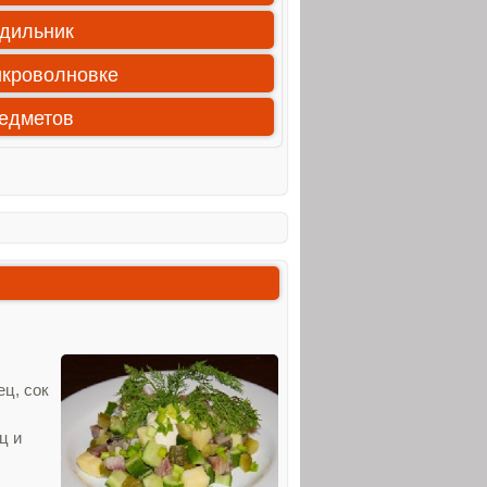
одильник
икроволновке
редметов
ец, сок
ц и