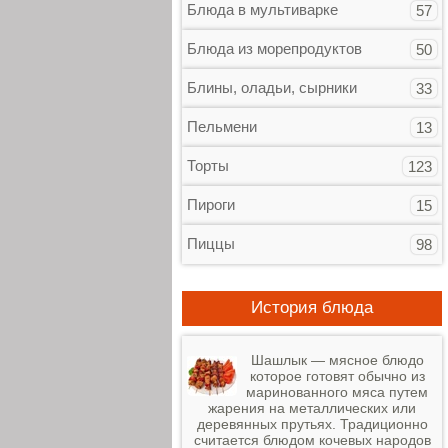
Блюда в мультиварке
57
Блюда из морепродуктов
50
Блины, оладьи, сырники
33
Пельмени
13
Торты
123
Пироги
15
Пиццы
98
История блюда
Шашлык — мясное блюдо
которое готовят обычно из
маринованного мяса путем
жарения на металлических или
деревянных прутьях. Традиционно
считается блюдом кочевых народов