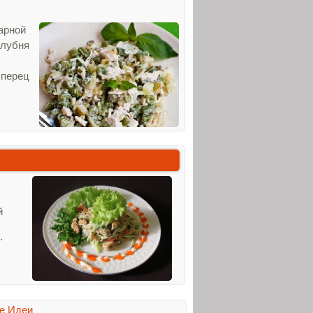
арной
клубня
 перец
й
.
е Идеи