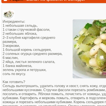
Ингредиенты:
1 небольшая сельдь,
1 стакан стручковой фасоли,
2 небольших яблока,
2–3 клубня картофеля среднего
размера,
3 моркови,
1 большой корень сельдерея,
2 соленых огурца среднего размера,
6 маслин,
2 яйца, листья зеленого салата,
1 банка майонеза,
зелень укропа и петрушки,
соль по вкусу.
Как готовить?
Сельдь выпотрошить, удалить голову и хвост, снять кожу, отд
небольшими кусочками. Стручки фасоли порезать ромбиками, 
посолить и отварить. Яблоки помыть, почистить от кожицы, у
кубиками. Картофель и морковь помыть, отварить в подсоленн
кожицы и порезать небольшими кубиками. Корень сельдерея п
почистить и натереть на крупной терке. Огурцы порезать тонк