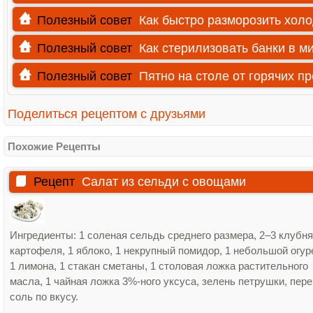
Полезный совет
Как быстро разморозить хол
Полезный совет
Как стерилизовать банки в м
Полезный совет
Пятно на столе от горячих п
Поделиться рецептом с друзьями
Похожие Рецепты
Рецепт
Салат из сельди с овощами
Ингредиенты: 1 соленая сельдь среднего размера, 2–3 клубня
картофеля, 1 яблоко, 1 некрупный помидор, 1 небольшой огур
1 лимона, 1 стакан сметаны, 1 столовая ложка растительного
масла, 1 чайная ложка 3%‑ного уксуса, зелень петрушки, пере
соль по вкусу.