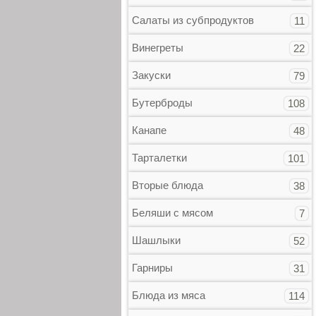
Салаты из субпродуктов
11
Винегреты
22
Закуски
79
Бутерброды
108
Канапе
48
Тарталетки
101
Вторые блюда
38
Беляши с мясом
7
Шашлыки
52
Гарниры
31
Блюда из мяса
114