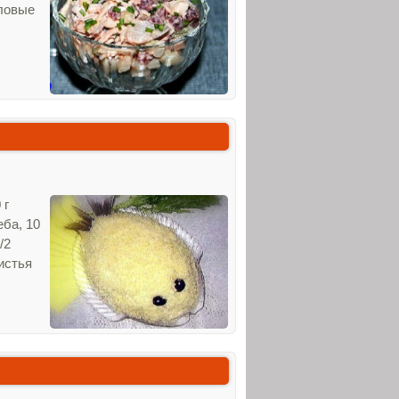
оловые
 г
еба, 10
/2
истья