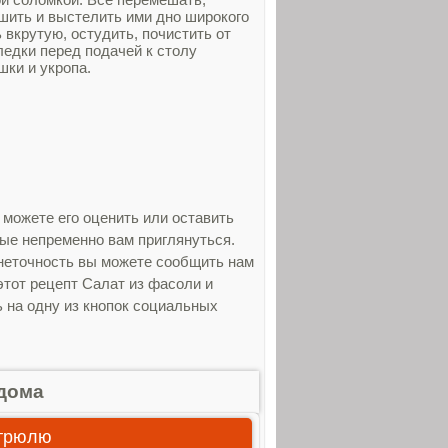
ушить и выстелить ими дно широкого
вкрутую, остудить, почистить от
ледки перед подачей к столу
шки и укропа.
 можете его оценить или оставить
рые непременно вам приглянуться.
 неточность вы можете сообщить нам
этот рецепт Салат из фасоли и
ь на одну из кнопок социальных
дома
стрюлю