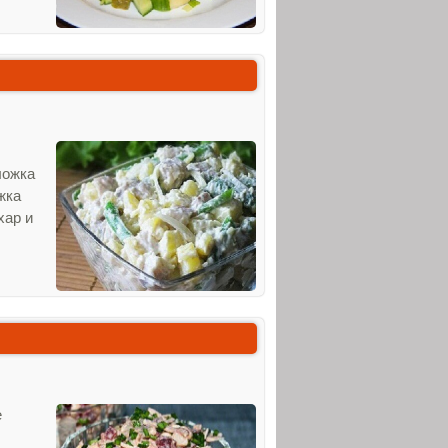
ложка
жка
хар и
е