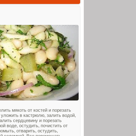
елить мякоть от костей и порезать
уложить в кастрюлю, залить водой,
далить сердцевину и порезать
ой воде, остудить, почистить от
омыть, отварить, остудить,
ой соломкой. Все перемешать,