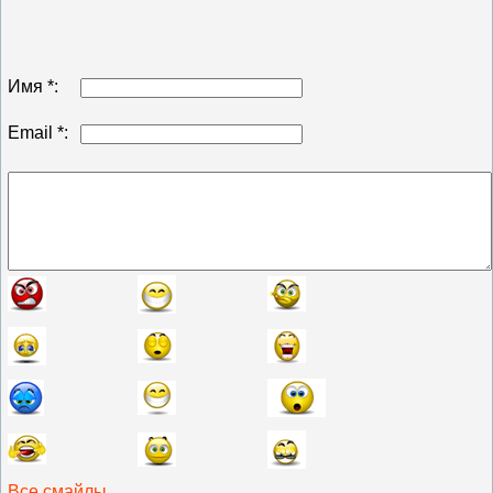
Имя *:
Email *:
Все смайлы