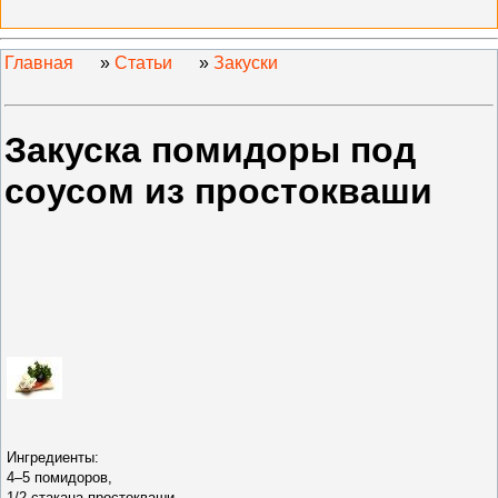
Главная
»
Статьи
»
Закуски
Закуска помидоры под
соусом из простокваши
Ингредиенты:
4–5 помидоров,
1/2 стакана простокваши,