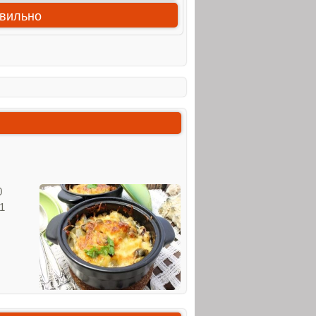
авильно
0
1