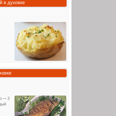
 в духовке
ховке
о — 2
рдый