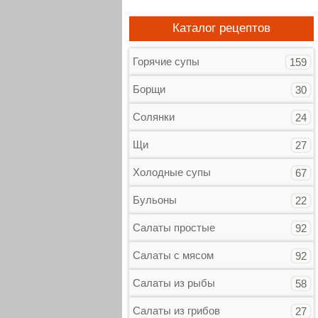
Каталог рецептов
Горячие супы
159
Борщи
30
Солянки
24
Щи
27
Холодные супы
67
Бульоны
22
Салаты простые
92
Салаты с мясом
92
Салаты из рыбы
58
Салаты из грибов
27