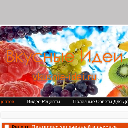
цептов
Видео Рецепты
Полезные Советы Для Д
Пангасиус запеченный в духовке
Рецепт