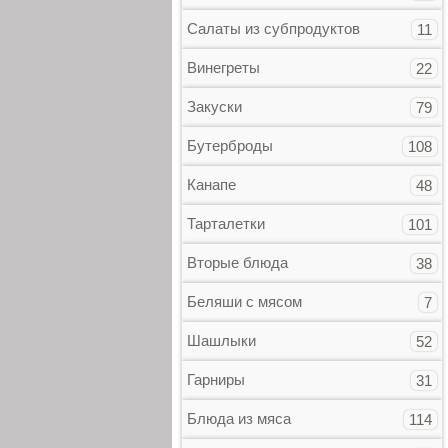
Салаты из субпродуктов
11
Винегреты
22
Закуски
79
Бутерброды
108
Канапе
48
Тарталетки
101
Вторые блюда
38
Беляши с мясом
7
Шашлыки
52
Гарниры
31
Блюда из мяса
114