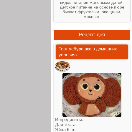
видов питания маленьких детей.
Детское питание на основе пюре
бывает фруктовым, овощным,
мясным.
Рецепт дня
Торт чебурашка в домашних
условиях
Ингредиенты:
Для теста:
Яйца 6 шт.