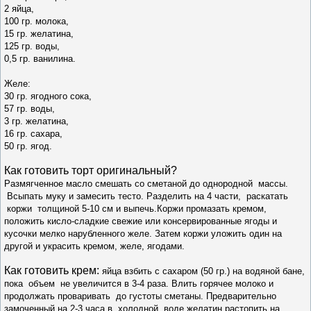
2 яйца,
100 гр. молока,
15 гр. желатина,
125 гр. воды,
0,5 гр. ванилина.
Желе:
30 гр. ягодного сока,
57 гр. воды,
3 гр. желатина,
16 гр. сахара,
50 гр. ягод.
Как готовить т
орт оригинальный
?
Размягченное масло смешать со сметаной до однородной массы.
Всыпать муку и замесить тесто. Разделить на 4 части, раскатать
коржи толщиной 5-10 см и выпечь.Коржи промазать кремом,
положить кисло-сладкие свежие или консервированные ягоды и
кусочки мелко нарубленного желе. Затем коржи уложить один на
другой и украсить кремом, желе, ягодами.
Как готовить крем:
яйца взбить с сахаром (50 гр.) на водяной бане,
пока объем не увеличится в 3-4 раза. Влить горячее молоко и
продолжать проваривать до густоты сметаны. Предварительно
замоченный на 2-3 часа в холодной воде желатин растопить на