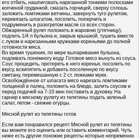
его отбить, нашпиговать нарезанной тонкими полосками
копченой грудинкой, смазать горчицей, сверху сплошь
заложить ломтиками ветчины, завернуть туго рулетом,
перевязать шпагатом, посолить, поперчить и
подрумянить в разогретом масле со всех сторон.
Обжаренный рулет положить в жаровню (утятницу),
подлить 1/4 л бульона и, закрыв крышкой, тушить вместе
c луком и нарезанными кружками кореньями до полной
готовности мяса.
Во время тушения, по мере выпаривания бульона,
подливать понемногу воду. Готовое мясо вынуть из соуса.
Соус процедить, протереть в него коренья, посолить по
вкусу, вскипятить и добавить посоленную по вкусу
сметану, перемешанную c 2 ст. ложками муки.
Освобождённое от шпагата мясо нарезать ломтиками
толщиной в палец, положить на блюдо, залить соусом и
перед подачей на 7-10 мин поставить в духовку. На
гарнир к мясному рулету из телятины подать зеленый
салат, летом - свежие огурцы.
Мясной рулет из телятины готов
Если вам понравился рецепт Мясной рулет из телятины
вы можете его оценить или оставить комментарий. Чуть
ниже есть другие похожие рецепты которые непременно