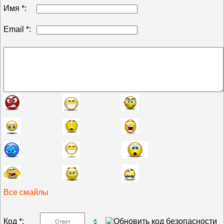
Имя *:
Email *:
Все смайлы
Код *: