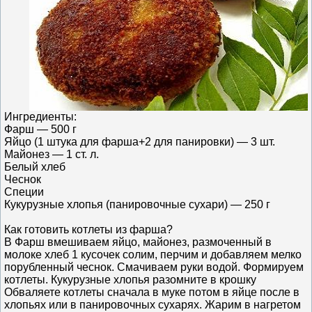
Ингредиенты:
Фарш — 500 г
Яйцо (1 штука для фарша+2 для панировки) — 3 шт.
Майонез — 1 ст. л.
Белый хлеб
Чеснок
Специи
Кукурузные хлопья (панировочные сухари) — 250 г
Как готовить котлеты из фарша?
В Фарш вмешиваем яйцо, майонез, размоченный в
молоке хлеб 1 кусочек солим, перчим и добавляем мелко
порубленный чеснок. Смачиваем руки водой. Формируем
котлеты. Кукурузные хлопья разомните в крошку
Обваляете котлеты сначала в муке потом в яйце после в
хлопьях или в панировочных сухарях. Жарим в нагретом