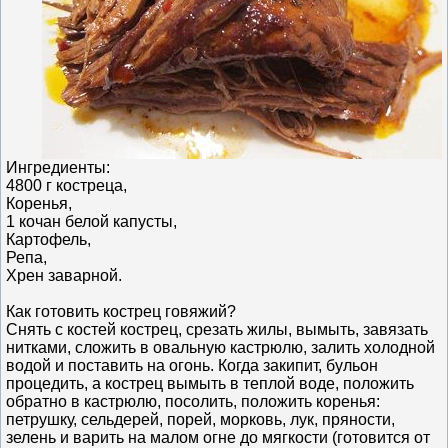
Ингредиенты:
4800 г костреца,
Коренья,
1 кочан белой капусты,
Картофель,
Репа,
Хрен заварной.
Как готовить кострец говяжий?
Снять c костей кострец, срезать жилы, вымыть, завязать
нитками, сложить в овальную кастрюлю, залить холодной
водой и поставить на огонь. Когда закипит, бульон
процедить, a кострец вымыть в теплой воде, положить
обратно в кастрюлю, посолить, положить коренья:
петрушку, сельдерей, порей, морковь, лук, пряности,
зелень и варить на малом огне до мягкости (готовится от