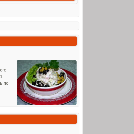
ого
 1
ь по