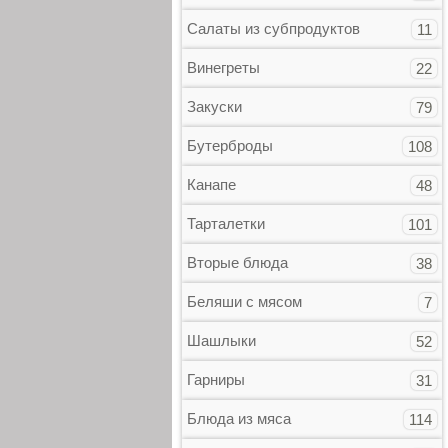
Салаты из субпродуктов
11
Винегреты
22
Закуски
79
Бутерброды
108
Канапе
48
Тарталетки
101
Вторые блюда
38
Беляши с мясом
7
Шашлыки
52
Гарниры
31
Блюда из мяса
114