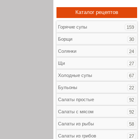
Каталог рецептов
Горячие супы
159
Борщи
30
Солянки
24
Щи
27
Холодные супы
67
Бульоны
22
Салаты простые
92
Салаты с мясом
92
Салаты из рыбы
58
Салаты из грибов
27