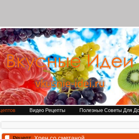
цептов
Видео Рецепты
Полезные Советы Для Д
Хрен со сметаной
Рецепт