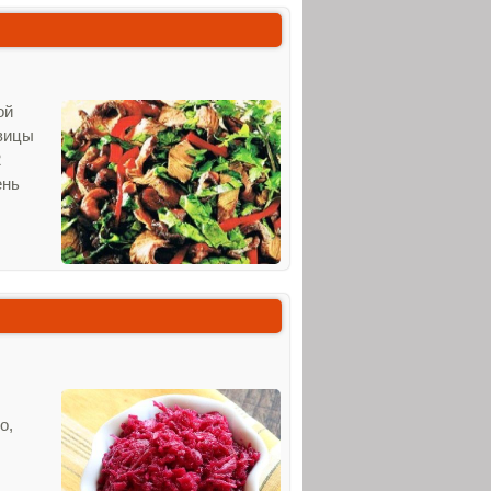
ой
овицы
2
ень
о,