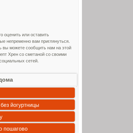
о оценить или оставить
рые непременно вам приглянуться.
ь вы можете сообщить нам на этой
епт Хрен со сметаной со своими
 социальных сетей.
дома
 без йогуртницы
у
то пошагово