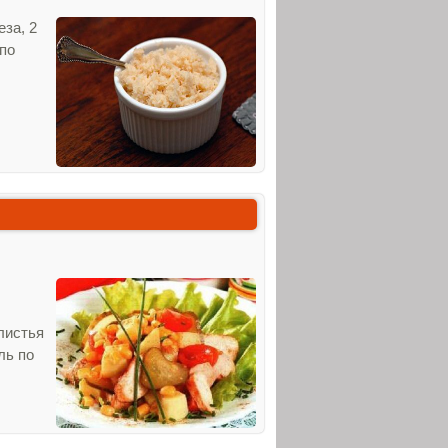
еза, 2
 по
листья
ль по