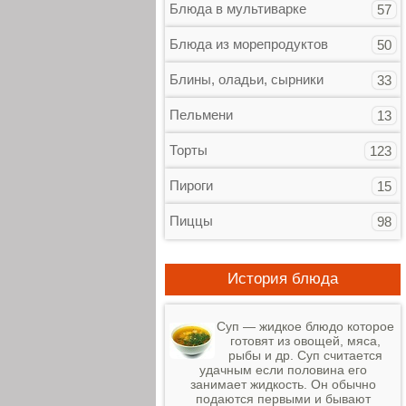
Блюда в мультиварке
57
Блюда из морепродуктов
50
Блины, оладьи, сырники
33
Пельмени
13
Торты
123
Пироги
15
Пиццы
98
История блюда
Суп — жидкое блюдо которое
готовят из овощей, мяса,
рыбы и др. Суп считается
удачным если половина его
занимает жидкость. Он обычно
подаются первыми и бывают