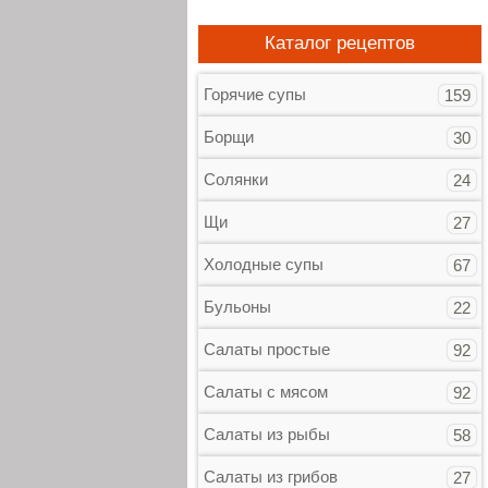
Каталог рецептов
Горячие супы
159
Борщи
30
Солянки
24
Щи
27
Холодные супы
67
Бульоны
22
Салаты простые
92
Салаты с мясом
92
Салаты из рыбы
58
Салаты из грибов
27