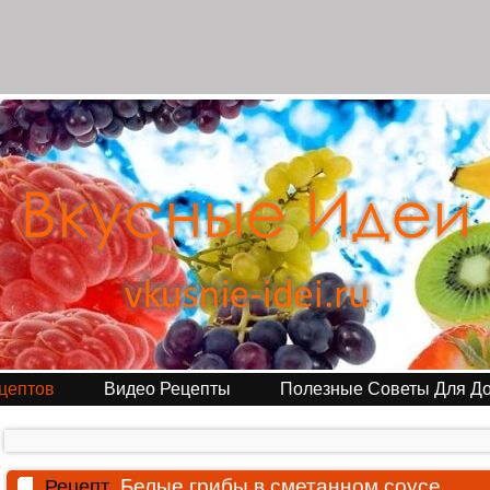
цептов
Видео Рецепты
Полезные Советы Для Д
Белые грибы в сметанном соусе
Рецепт