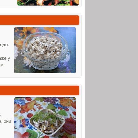
юдо.
аже у
ым
.
, они