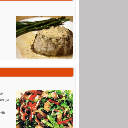
ой
овицы
2
ень