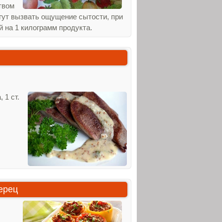
твом
огут вызвать ощущение сытости, при
й на 1 килограмм продукта.
 1 ст.
ерец