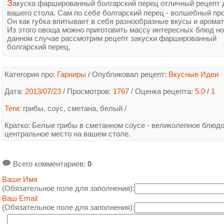
З
акуска фаршированный болгарский перец отличный рецепт 
вашего стола. Сам по себе болгарский перец - волшебный про
Он как губка впитывает в себя разнообразные вкусы и арома
Из этого овоща можно приготовить массу интересных блюд но
данном случае рассмотрим рецепт закуски фаршированный
болгарский перец.
Категория про:
Гарниры
/
Опубликовал рецепт:
Вкусные Идеи
Дата:
2013/07/23
/ Просмотров:
1767
/
Оценка рецепта:
5.0
/
1
Теги:
грибы
,
соус
,
сметана
,
белый
/
Кратко
: Белые грибы в сметанном соусе - великолепное блюд
центральное место на вашем столе.
Всего комментариев
:
0
Ваше Имя
(Обязательное поле для заполнения):
Ваш Email
(Обязательное поле для заполнения):