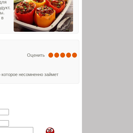
для
дукт.
ты.
 в
Оценить
о которое несомненно займет