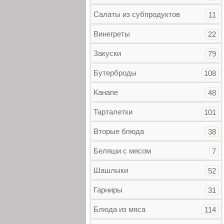
Салаты из субпродуктов
11
Винегреты
22
Закуски
79
Бутерброды
108
Канапе
48
Тарталетки
101
Вторые блюда
38
Беляши с мясом
7
Шашлыки
52
Гарниры
31
Блюда из мяса
114