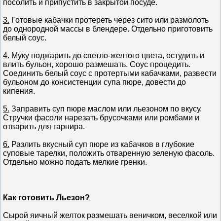
посолить и припустить в закрытой посуде.
3.
Готовые кабачки протереть через сито или размолоть
до однородной массы в блендере. Отдельно приготовить
белый соус.
4.
Муку поджарить до светло-желтого цвета, остудить и
влить бульон, хорошо размешать. Соус процедить.
Соединить белый соус с протертыми кабачками, развести
бульоном до консистенции супа пюре, довести до
кипения.
5.
Заправить суп пюре маслом или льезоном по вкусу.
Стручки фасоли нарезать брусочками или ромбами и
отварить для гарнира.
6.
Разлить вкусный суп пюре из кабачков в глубокие
суповые тарелки, положить отваренную зеленую фасоль.
Отдельно можно подать мелкие гренки.
Как готовить Льезон?
Сырой яичный желток размешать веничком, веселкой или