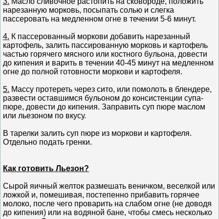
3.
Масло сливочное растопить на сковороде, положить
нарезанную морковь, посыпать солью и слегка
пассеровать на медленном огне в течении 5-6 минут.
4.
К пассерованный моркови добавить нарезанный
картофель, залить пассированную морковь и картофель
частью горячего мясного или костного бульона, довести
до кипения и варить в течении 40-45 минут на медленном
огне до полной готовности моркови и картофеля.
5.
Массу протереть через сито, или помолоть в блендере,
развести оставшимся бульоном до консистенции супа-
пюре, довести до кипения. Заправить суп пюре маслом
или льезоном по вкусу.
В тарелки залить суп пюре из моркови и картофеля.
Отдельно подать гренки.
Как готовить Льезон?
Сырой яичный желток размешать веничком, веселкой или
ложкой и, помешивая, постепенно прибавить горячее
молоко, после чего проварить на слабом огне (не доводя
до кипения) или на водяной бане, чтобы смесь несколько