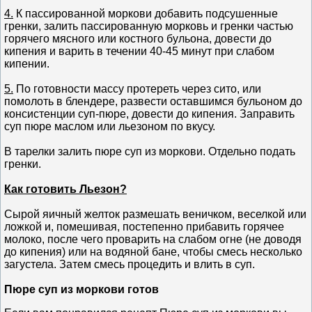
4.
К пассированной моркови добавить подсушенные
гренки, залить пассированную морковь и гренки частью
горячего мясного или костного бульона, довести до
кипения и варить в течении 40-45 минут при слабом
кипении.
5.
По готовности массу протереть через сито, или
помолоть в блендере, развести оставшимся бульоном до
консистенции суп-пюре, довести до кипения. Заправить
суп пюре маслом или льезоном по вкусу.
В тарелки залить пюре суп из моркови. Отдельно подать
гренки.
Как готовить Льезон?
Сырой яичный желток размешать веничком, веселкой или
ложкой и, помешивая, постепенно прибавить горячее
молоко, после чего проварить на слабом огне (не доводя
до кипения) или на водяной бане, чтобы смесь несколько
загустела. Затем смесь процедить и влить в суп.
Пюре суп из моркови готов