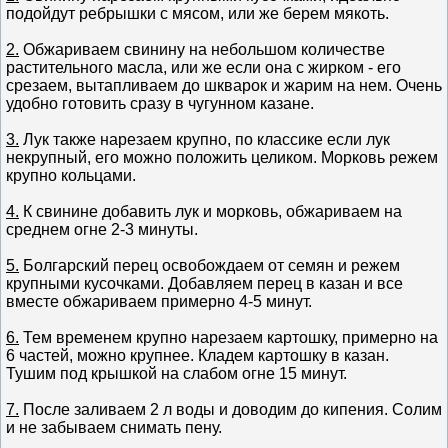
подойдут ребрышки с мясом, или же берем мякоть.
2.
Обжариваем свинину на небольшом количестве
растительного масла, или же если она с жирком - его
срезаем, вытапливаем до шкварок и жарим на нем. Очень
удобно готовить сразу в чугунном казане.
3.
Лук также нарезаем крупно, по классике если лук
некрупный, его можно положить целиком. Морковь режем
крупно кольцами.
4.
К свинине добавить лук и морковь, обжариваем на
среднем огне 2-3 минуты.
5.
Болгарский перец освобождаем от семян и режем
крупными кусочками. Добавляем перец в казан и все
вместе обжариваем примерно 4-5 минут.
6.
Тем временем крупно нарезаем картошку, примерно на
6 частей, можно крупнее. Кладем картошку в казан.
Тушим под крышкой на слабом огне 15 минут.
7.
После заливаем 2 л воды и доводим до кипения. Солим
и не забываем снимать пену.