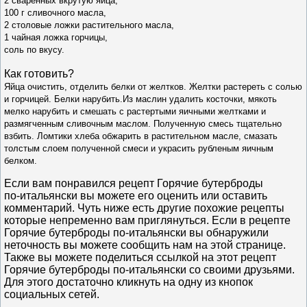
2 сваренных вкрутую яйца,
100 г сливочного масла,
2 столовые ложки растительного масла,
1 чайная ложка горчицы,
соль по вкусу.
Как готовить?
Яйца очистить, отделить белки от желтков. Желтки растереть с солью
и горчицей. Белки нарубить.Из маслин удалить косточки, мякоть
мелко нарубить и смешать с растертыми яичными желтками и
размягченным сливочным маслом. Полученную смесь тщательно
взбить. Ломтики хлеба обжарить в растительном масле, смазать
толстым слоем полученной смеси и украсить рубленым яичным
белком.
Если вам понравился рецепт Горячие бутерброды
по‑итальянски вы можете его оценить или оставить
комментарий. Чуть ниже есть другие похожие рецепты
которые непременно вам приглянуться. Если в рецепте
Горячие бутерброды по‑итальянски вы обнаружили
неточность вы можете сообщить нам на этой странице.
Также вы можете поделиться ссылкой на этот рецепт
Горячие бутерброды по‑итальянски со своими друзьями.
Для этого достаточно кликнуть на одну из кнопок
социальных сетей.