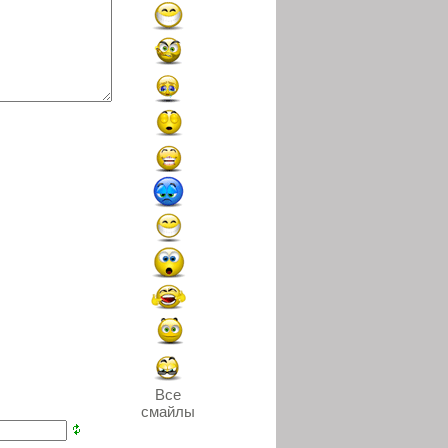
Все
смайлы