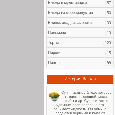
Блюда в мультиварке
57
Блюда из морепродуктов
50
Блины, оладьи, сырники
33
Пельмени
13
Торты
123
Пироги
15
Пиццы
98
История блюда
Суп — жидкое блюдо которое
готовят из овощей, мяса,
рыбы и др. Суп считается
удачным если половина его
занимает жидкость. Он обычно
подаются первыми и бывают