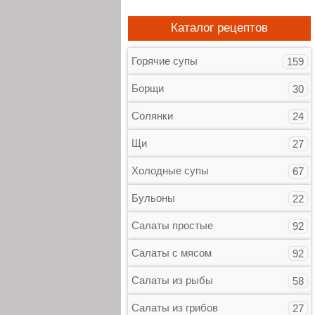
Каталог рецептов
Горячие супы
159
Борщи
30
Солянки
24
Щи
27
Холодные супы
67
Бульоны
22
Салаты простые
92
Салаты с мясом
92
Салаты из рыбы
58
Салаты из грибов
27