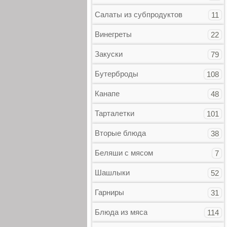
Салаты из субпродуктов
11
Винегреты
22
Закуски
79
Бутерброды
108
Канапе
48
Тарталетки
101
Вторые блюда
38
Беляши с мясом
7
Шашлыки
52
Гарниры
31
Блюда из мяса
114