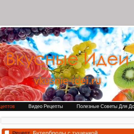
цептов
Видео Рецепты
Полезные Советы Для Д
Бутерброды с тушенкой
Рецепт