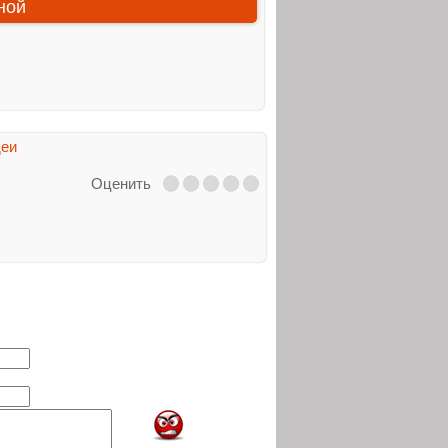
ной
деи
Оценить