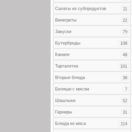
Салаты из субпродуктов
11
Винегреты
22
Закуски
79
Бутерброды
108
Канапе
48
Тарталетки
101
Вторые блюда
38
Беляши с мясом
7
Шашлыки
52
Гарниры
31
Блюда из мяса
114