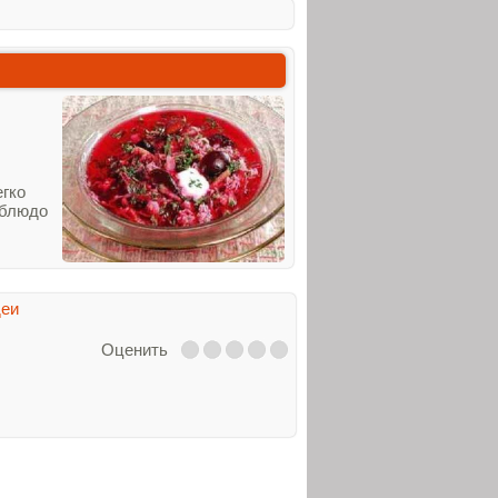
егко
 блюдо
деи
Оценить