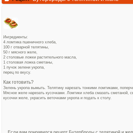
Ингредиенты:
4 ломтика пшеничного хлеба,
100 г отварной телятины,
50 г мясного желе,
2 столовые ложки растительного масла,
1 столовая ложка сметаны,
1 пучок зелени укропа,
перец по вкусу.
Как готовить?
Зелень укропа вымыть. Телятину нарезать тонкими ломтиками, поперч
Мясное желе нарезать кусочками. Ломтики хлеба смазать сметаной, с
кусочки желе, украсить веточками укропа и подать к столу.
Если вам понравился рецепт Бутерброды с телятиной и жел