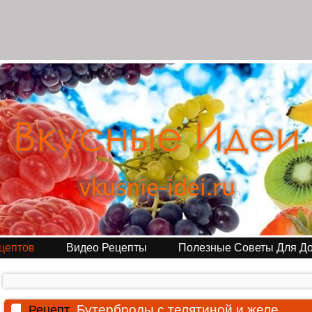
цептов
Видео Рецепты
Полезные Советы Для Д
Бутерброды с телятиной и желе
Рецепт