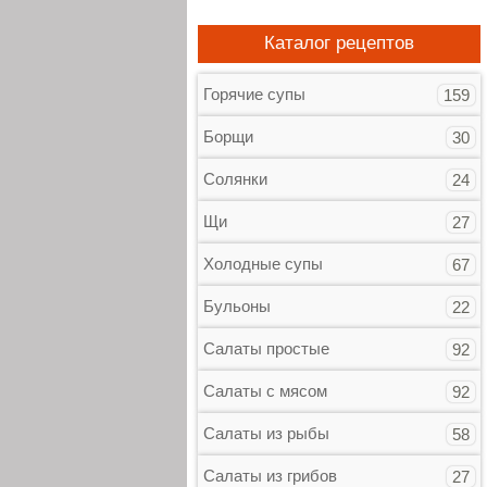
Каталог рецептов
Горячие супы
159
Борщи
30
Солянки
24
Щи
27
Холодные супы
67
Бульоны
22
Салаты простые
92
Салаты с мясом
92
Салаты из рыбы
58
Салаты из грибов
27