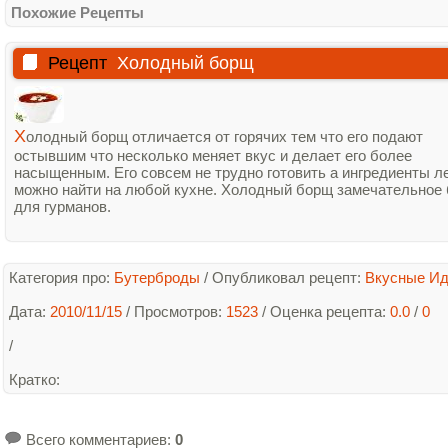
Похожие Рецепты
Рецепт
Холодный борщ
Х
олодный борщ отличается от горячих тем что его подают
остывшим что несколько меняет вкус и делает его более
насыщенным. Его совсем не трудно готовить а ингредиенты л
можно найти на любой кухне. Холодный борщ замечательное
для гурманов.
Категория про:
Бутерброды
/
Опубликовал рецепт:
Вкусные И
Дата:
2010/11/15
/ Просмотров:
1523
/
Оценка рецепта:
0.0
/
0
/
Кратко
:
Всего комментариев
:
0