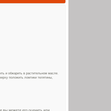
ить и обжарить в растительном масле.
верху положить ломтики телятины,
е вы можете его оценить или