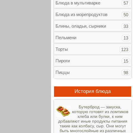
Блюда в мультиварке
57
Блюда из морепродуктов
50
Блины, оладьи, сырники
33
Пельмени
13
Торты
123
Пироги
15
Пиццы
98
История блюда
Бутерброд — закуска,
которую готовят из ломтиков
хлеба или булки, к ним
добавляют иные продукты питания
такие как колбасу, сыр. Они могут
быть многослойные из различных