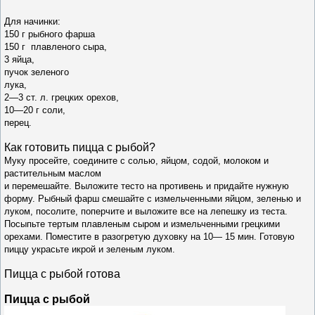
Для начинки:
150 г рыбного фарша
150 г
плавленого сыра,
3 яйца,
пучок зеленого
лука,
2—3 ст. л.
грецких орехов,
10—20 г
соли,
перец.
Как готовить п
ицца с рыбой
?
Муку просейте, соедините
с солью, яйцом, содой, молоком и
растительным маслом
и перемешайте. Выложите тесто на противень и придай
те нужную
форму. Рыбный фарш смешайте с измельчен
ными яйцом, зеленью и
луком, посолите, поперчите и
выложите все на лепешку из теста.
Посыпьте тертым
плавленым сыром и измельченными грецкими
ореха
ми. Поместите в разогретую духовку на 10— 15 мин. Го
товую
пиццу украсьте икрой и зеленым луком.
Пицца с рыбой готова
Пицца с рыбой