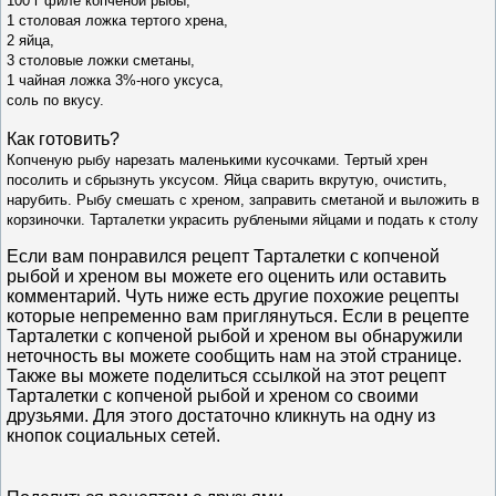
100 г филе копченой рыбы,
1 столовая ложка тертого хрена,
2 яйца,
3 столовые ложки сметаны,
1 чайная ложка 3%‑ного уксуса,
соль по вкусу.
Как готовить?
Копченую рыбу нарезать маленькими кусочками. Тертый хрен
посолить и сбрызнуть уксусом. Яйца сварить вкрутую, очистить,
нарубить. Рыбу смешать с хреном, заправить сметаной и выложить в
корзиночки. Тарталетки украсить рублеными яйцами и подать к столу
Если вам понравился рецепт Тарталетки с копченой
рыбой и хреном вы можете его оценить или оставить
комментарий. Чуть ниже есть другие похожие рецепты
которые непременно вам приглянуться. Если в рецепте
Тарталетки с копченой рыбой и хреном вы обнаружили
неточность вы можете сообщить нам на этой странице.
Также вы можете поделиться ссылкой на этот рецепт
Тарталетки с копченой рыбой и хреном со своими
друзьями. Для этого достаточно кликнуть на одну из
кнопок социальных сетей.