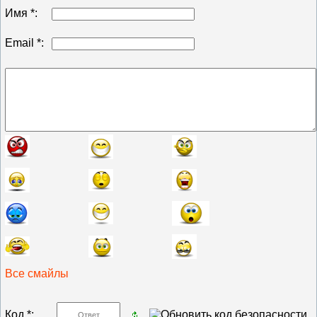
Имя *:
Email *:
Все смайлы
Код *: