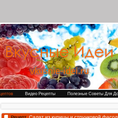
цептов
Видео Рецепты
Полезные Советы Для Д
Салат из курицы и стручковой фасо
Рецепт