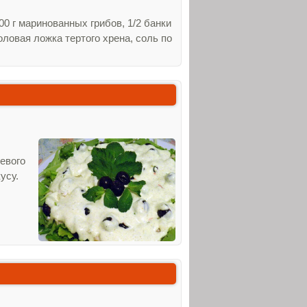
00 г маринованных грибов, 1/2 банки
оловая ложка тертого хрена, соль по
невого
усу.