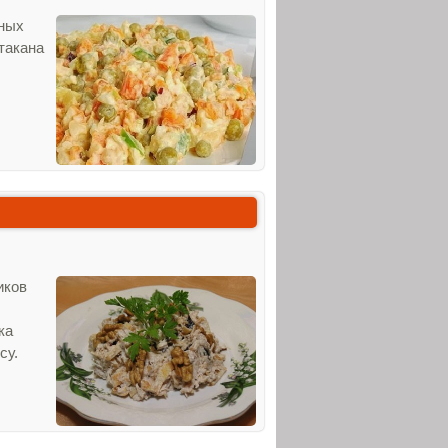
нных
стакана
иков
ка
су.