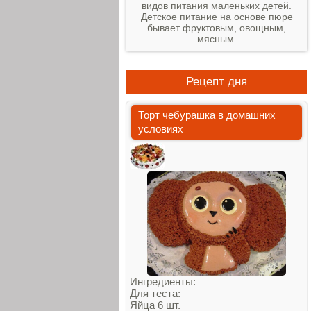
видов питания маленьких детей.
Детское питание на основе пюре
бывает фруктовым, овощным,
мясным.
Рецепт дня
Торт чебурашка в домашних
условиях
Ингредиенты:
Для теста:
Яйца 6 шт.