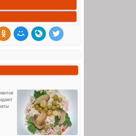
иантов
ридают
латы