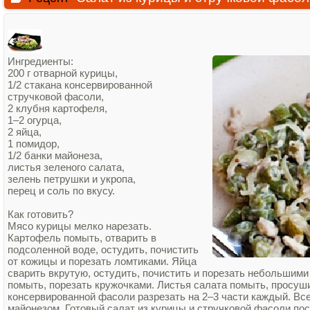
Ингредиенты:
200 г отварной курицы,
1/2 стакана консервированной
стручковой фасоли,
2 клубня картофеля,
1–2 огурца,
2 яйца,
1 помидор,
1/2 банки майонеза,
листья зеленого салата,
зелень петрушки и укропа,
перец и соль по вкусу.
Как готовить?
Мясо курицы мелко нарезать.
Картофель помыть, отварить в
подсоленной воде, остудить, почистить
от кожицы и порезать ломтиками. Яйца
сварить вкрутую, остудить, почистить и порезать небольшими
помыть, порезать кружочками. Листья салата помыть, просуши
консервированной фасоли разрезать на 2–3 части каждый. Все
майонезом. Готовый салат из курицы и стручковой фасоли по