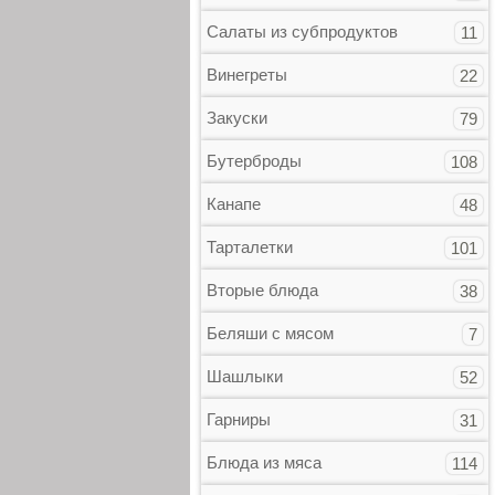
Салаты из субпродуктов
11
Винегреты
22
Закуски
79
Бутерброды
108
Канапе
48
Тарталетки
101
Вторые блюда
38
Беляши с мясом
7
Шашлыки
52
Гарниры
31
Блюда из мяса
114