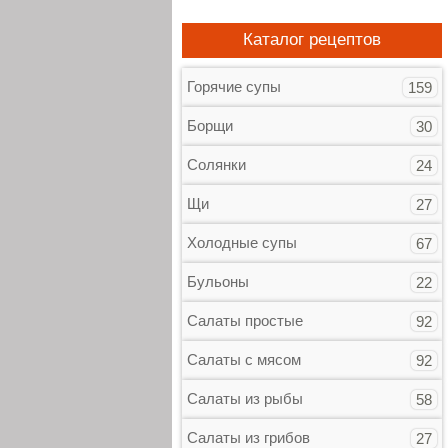
Каталог рецептов
Горячие супы
159
Борщи
30
Солянки
24
Щи
27
Холодные супы
67
Бульоны
22
Салаты простые
92
Салаты с мясом
92
Салаты из рыбы
58
Салаты из грибов
27