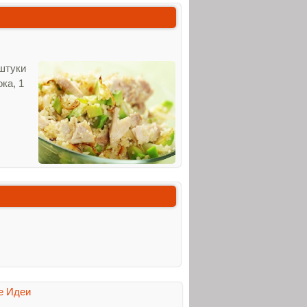
 штуки
ка, 1
е Идеи